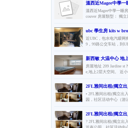
溫西近Magee中學
溫西近Magee中學一睡房分租（
couver 房屋類型： 獨立
ubc 學生房 kits w br
近UBC，包水电汽暧网
9，99路公交车站，到UB
新西敏 大温中心 地
房屋地址 209 Jardine s
e,地上2层大空间。 近小
2FL雅间出租(獨立出入
• 2FL雅间出租(獨立
园，社区活动中心（游泳
2FL雅间出租(獨立出入
? 2FL雅间出租(獨立出
近有公园，社区活动中心