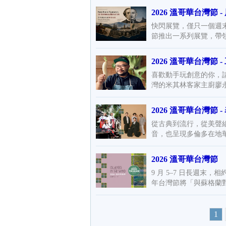
2026 溫哥華台灣節 -
快閃展覽，僅只一個週
節推出一系列展覽，帶領
2026 溫哥華台灣節 -
喜歡動手玩創意的你，
灣的米其林客家主廚廖永勛 T
2026 溫哥華台灣節 
從古典到流行，從美聲組
音，也呈現多倫多在地華語
2026 溫哥華台灣節
9 月 5–7 日長週末，
年台灣節將「與蘇格蘭對
1