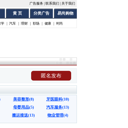
广告服务
|
联系我们
|
关于我们
黄 页
分类广告
易尚购物
留学
|
汽车
|
理财
|
职场
|
健康
|
时尚
匿名发布
)
美容整形
(8)
牙医眼科
(10)
母婴用品
(5)
汽车服务
(13)
搬运接送
(13)
物业管理
(4)