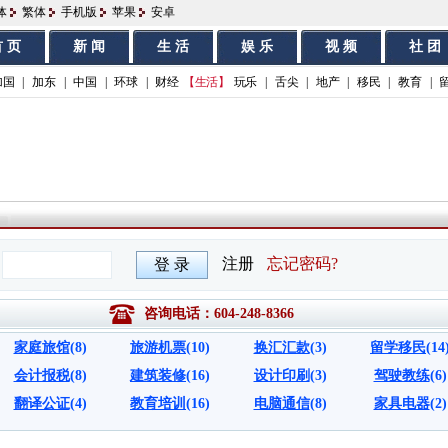
体
繁体
手机版
苹果
安卓
 页
新 闻
生 活
娱 乐
视 频
社 团
加国
|
加东
|
中国
|
环球
|
财经
【生活】
玩乐
|
舌尖
|
地产
|
移民
|
教育
|
咨询电话：604-248-8366
家庭旅馆
(8)
旅游机票
(10)
换汇汇款
(3)
留学移民
(14
会计报税
(8)
建筑装修
(16)
设计印刷
(3)
驾驶教练
(6)
翻译公证
(4)
教育培训
(16)
电脑通信
(8)
家具电器
(2)