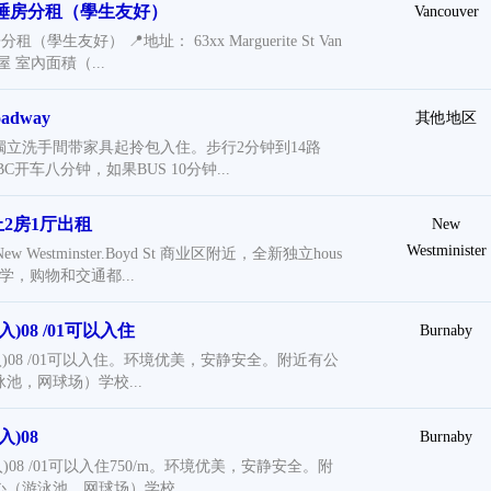
一睡房分租（學生友好）
Vancouver
學生友好） 📍地址： 63xx Marguerite St Van
屋 室內面積（...
oadway
其他地区
獨立洗手間带家具起拎包入住。步行2分钟到14路
C开车八分钟，如果BUS 10分钟...
上2房1厅出租
New
Westminister
t New Westminster.Boyd St 商业区附近，全新独立hous
学，购物和交通都...
)08 /01可以入住
Burnaby
出入)08 /01可以入住。环境优美，安静安全。附近有公
池，网球场）学校...
)08
Burnaby
入)08 /01可以入住750/m。环境优美，安静安全。附
（游泳池，网球场）学校...