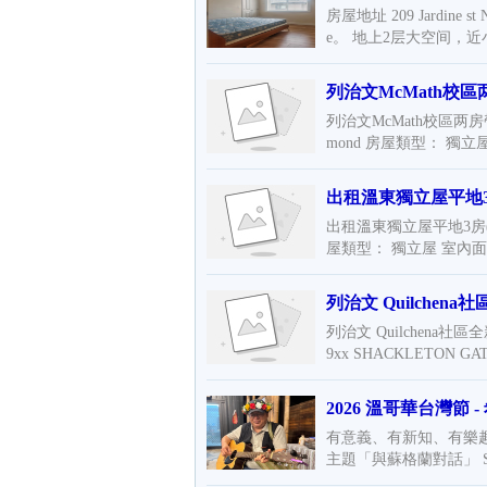
房屋地址 209 Jardine s
e。 地上2层大空间，近
列治文McMath校
列治文McMath校區两房帶家具
mond 房屋類型： 獨立
出租溫東獨立屋平地3房(
出租溫東獨立屋平地3房(近Joy
屋類型： 獨立屋 室內面
列治文 Quilche
列治文 Quilchena
9xx SHACKLETON GAT
2026 溫哥華台灣節 
有意義、有新知、有樂
主題「與蘇格蘭對話」 SFU 的