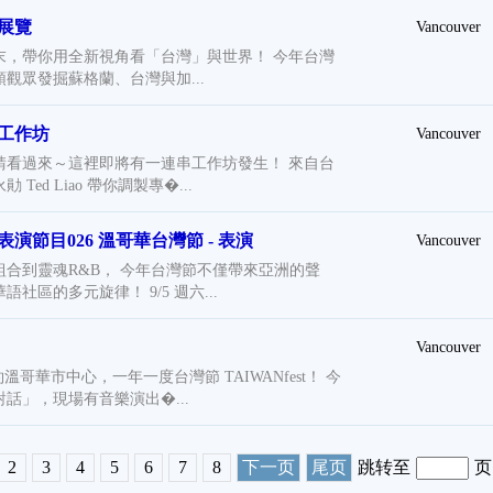
 展覽
Vancouver
末，帶你用全新視角看「台灣」與世界！ 今年台灣
觀眾發掘蘇格蘭、台灣與加...
 工作坊
Vancouver
請看過來～這裡即將有一連串工作坊發生！ 來自台
ed Liao 帶你調製專�...
- 表演節目026 溫哥華台灣節 - 表演
Vancouver
合到靈魂R&B， 今年台灣節不僅帶來亞洲的聲
社區的多元旋律！ 9/5 週六...
Vancouver
相約溫哥華市中心，一年一度台灣節 TAIWANfest！ 今
話」，現場有音樂演出�...
2
3
4
5
6
7
8
下一页
尾页
跳转至
页