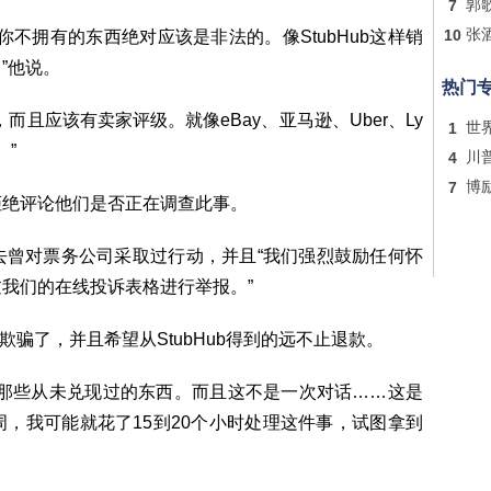
7
郭
10
张
不拥有的东西绝对应该是非法的。像StubHub这样销
”他说。
热门
且应该有卖家评级。就像eBay、亚马逊、Uber、Ly
1
世
。”
4
川
7
博
拒绝评论他们是否正在调查此事。
去曾对票务公司采取过行动，并且“我们强烈鼓励任何怀
我们的在线投诉表格进行举报。”
感到被欺骗了，并且希望从StubHub得到的远不止退款。
诺那些从未兑现过的东西。而且这不是一次对话……这是
，我可能就花了15到20个小时处理这件事，试图拿到