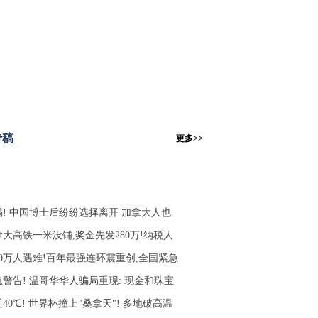
专稿
更多>>
塌! 中国博士后纷纷选择离开 加拿大人也
拿大高铁一米没铺,奖金先发280万!纳税人
10万人遇难!百年最强连环震重创,全国紧急
急警告! 温哥华华人骗局重现: 现金和珠宝
40℃! 世界杯撞上"桑拿天"! 多地破高温