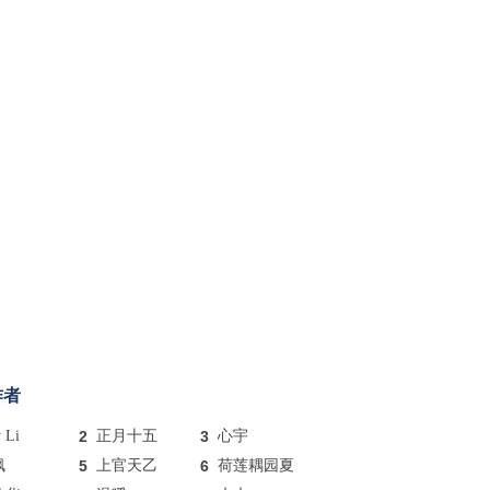
作者
y Li
2
正月十五
3
心宇
枫
5
上官天乙
6
荷莲耦园夏