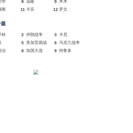
歌华
8
温暖
9
木木
酒阁
11
卡宾
12
罗文
专题
界杯
2
伊朗战争
3
卡尼
普
5
美加贸易战
6
乌克兰战争
励治
8
加国大选
9
特鲁多