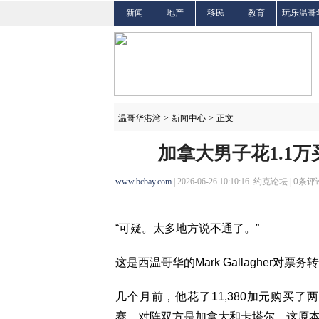
新闻
地产
移民
教育
玩乐温哥
温哥华港湾
>
新闻中心
>
正文
加拿大男子花1.1
www.bcbay.com
| 2026-06-26 10:10:16 约克论坛 |
0
条评论
“可疑。太多地方说不通了。”
这是西温哥华的Mark Gallagher对票务
几个月前，他花了11,380加元购买
赛，对阵双方是加拿大和卡塔尔。这原