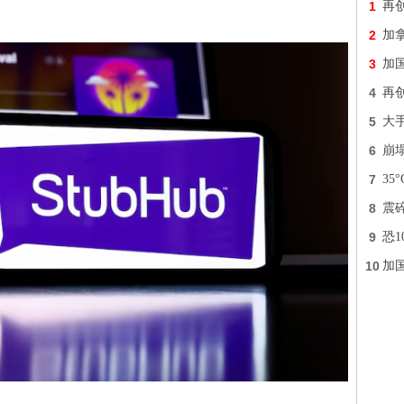
1
再
2
加拿
3
加
4
再
5
大
6
崩
7
3
8
震
9
恐
10
加国