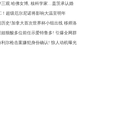
碎三观:哈佛女博, 核科学家…盖茨承认婚
5°C！超级厄尔尼诺将影响大温至明年
创历史!加拿大首次世界杯小组出线 移师洛
果姐狠酸多位前任示爱特鲁多! 引爆全网群
特利尔枪击案嫌犯身份确认! 惊人动机曝光