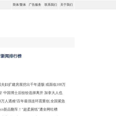
简体
/
繁体
广告服务
联系我们
关于我们
时新闻排行榜
国夫妇扩建房屋挖出千年遗骸 或面临100万
塌! 中国博士后纷纷选择离开 加拿大人也
10万人遇难!百年最强连环震重创,全国紧急
stco新品翻车！“超柔厕纸”遭全网吐槽