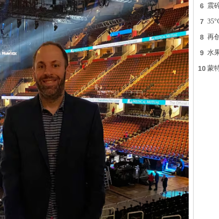
6
震
7
3
8
再
9
水
10
蒙