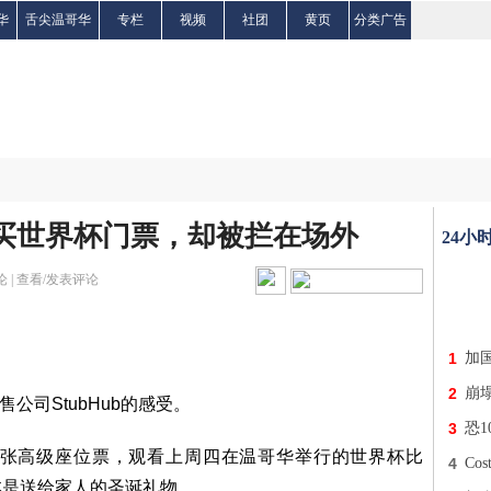
华
舌尖温哥华
专栏
视频
社团
黄页
分类广告
万买世界杯门票，却被拦在场外
24小
 |
查看/发表评论
1
加
2
崩
转售公司StubHub的感受。
3
恐
了两张高级座位票，观看上周四在温哥华举行的世界杯比
4
Co
本是送给家人的圣诞礼物。