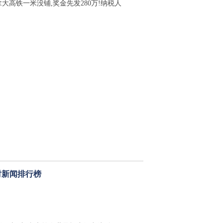
拿大高铁一米没铺,奖金先发280万!纳税人
时新闻排行榜