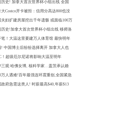
创历史! 加拿大首次世界杯小组出线 全国
大Costco开卡被拒：信用分高达800也没
国夫妇扩建房屋挖出千年遗骸 或面临100万
创历史!加拿大首次世界杯小组出线 移师洛
手笔！大温这里要建万人体育馆 最快明年
塌! 中国博士后纷纷选择离开 加拿大人也
5°C！超级厄尔尼诺将影响大温至明年
碎三观:哈佛女博, 核科学家…盖茨承认婚
10万人遇难!百年最强连环震重创,全国紧急
政府急需这类人! 时薪最高$40,年薪$13