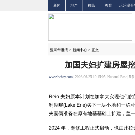
新闻
地产
移民
教育
玩乐温哥
温哥华港湾
>
新闻中心
>
正文
加国夫妇扩建房屋挖
www.bcbay.com
| 2026-06-25 19:15:05 National Post |
5
条
Reio 夫妇原本计划在加拿大实现他
利湖畔(Lake Erie)买下一块小地
夫妻俩准备在原有地基基础上扩建，盖
2024 年，翻修工程正式启动，也由此