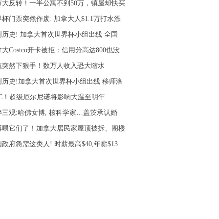
市大反转！一半公寓不到50万，镇屋却快买
杯门票突然作废: 加拿大人$1.1万打水漂
创历史! 加拿大首次世界杯小组出线 全国
大Costco开卡被拒：信用分高达800也没
航突然下狠手！数万人收入恐大缩水
创历史!加拿大首次世界杯小组出线 移师洛
5°C！超级厄尔尼诺将影响大温至明年
碎三观:哈佛女博, 核科学家…盖茨承认婚
再喂它们了！加拿大居民家屋顶被拆、阁楼
政府急需这类人! 时薪最高$40,年薪$13