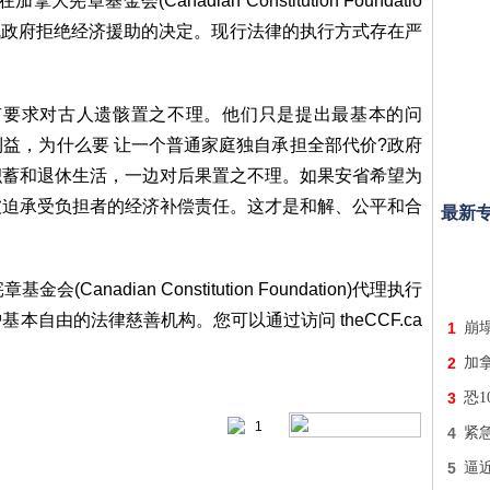
章基金会(Canadian Constitution Foundatio
战政府拒绝经济援助的决定。现行法律的执行方式存在严
没有要求对古人遗骸置之不理。他们只是提出最基本的问
益，为什么要 让一个普通家庭独自承担全部代价?政府
积蓄和退休生活，一边对后果置之不理。如果安省希望为
被迫承受负担者的经济补偿责任。这才是和解、公平和合
最新
基金会(Canadian Constitution Foundation)代理执行
自由的法律慈善机构。您可以通过访问 theCCF.ca
1
崩
2
加
3
恐
1
4
紧
5
逼近