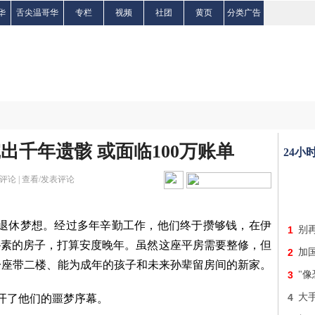
华
舌尖温哥华
专栏
视频
社团
黄页
分类广告
出千年遗骸 或面临100万账单
24小
评论 |
查看/发表评论
们的退休梦想。经过多年辛勤工作，他们终于攒够钱，在伊
1
别
和一栋朴素的房子，打算安度晚年。虽然这座平房需要整修，但
2
加国
一座带二楼、能为成年的孩子和未来孙辈留房间的新家。
3
"
4
大
拉开了他们的噩梦序幕。