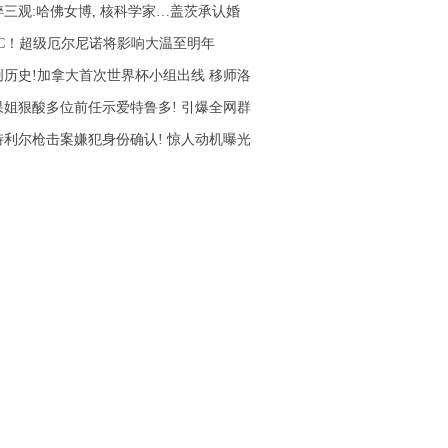
碎三观:哈佛女博, 核科学家…盖茨承认婚
5°C！超级厄尔尼诺将影响大温至明年
创历史!加拿大首次世界杯小组出线 移师洛
果姐狠酸多位前任示爱特鲁多! 引爆全网群
特利尔枪击案嫌犯身份确认! 惊人动机曝光