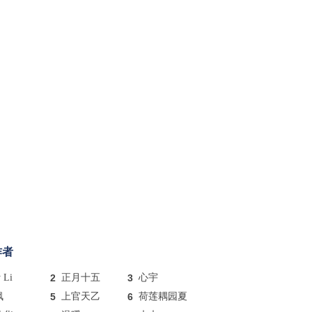
作者
y Li
2
正月十五
3
心宇
枫
5
上官天乙
6
荷莲耦园夏