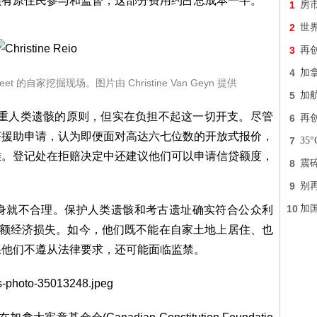
须有原住民参与和监督，这部分费用约占总成本一半。
1
房
2
世界
3
再
4
加拿
fleet 的自家挖掘现场。图片由 Christine Van Geyn 提供
5
加
、尊重人类遗骸的原则，但实在负担不起这一切开支。尽管
6
再
济援助申请，认为即便面对高达六七位数的开放式报价，
7
3
难。登记处在拒赔决定中还建议他们可以申请信贷额度，
8
震
9
别
10
加国
身就不合理。保护人类遗骸和考古遗址确实符合公众利
担巨额经济损失。如今，他们既不能在自家土地上居住、也
果他们不遵从法律要求，还可能面临监禁。