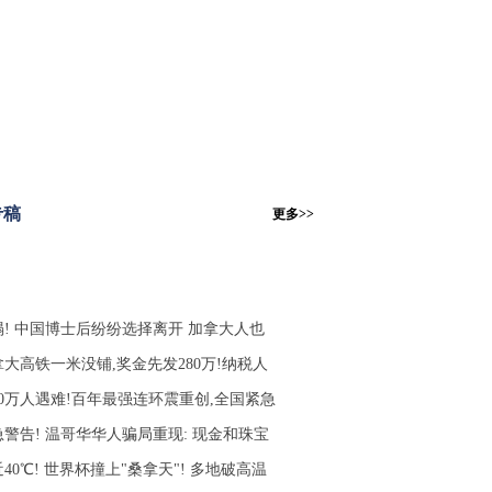
专稿
更多>>
塌! 中国博士后纷纷选择离开 加拿大人也
拿大高铁一米没铺,奖金先发280万!纳税人
10万人遇难!百年最强连环震重创,全国紧急
急警告! 温哥华华人骗局重现: 现金和珠宝
40℃! 世界杯撞上"桑拿天"! 多地破高温