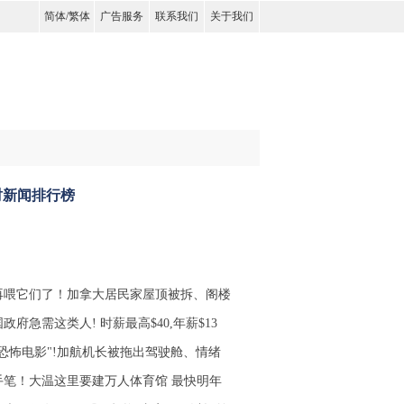
简体
/
繁体
广告服务
联系我们
关于我们
时新闻排行榜
再喂它们了！加拿大居民家屋顶被拆、阁楼
政府急需这类人! 时薪最高$40,年薪$13
像恐怖电影"!加航机长被拖出驾驶舱、情绪
手笔！大温这里要建万人体育馆 最快明年