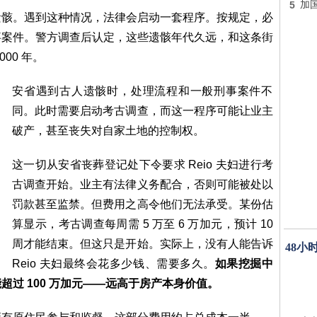
5
加
遗骸。遇到这种情况，法律会启动一套程序。按规定，必
事案件。警方调查后认定，这些遗骸年代久远，和这条街
00 年。
安省遇到古人遗骸时，处理流程和一般刑事案件不
同。此时需要启动考古调查，而这一程序可能让业主
破产，甚至丧失对自家土地的控制权。
这一切从安省丧葬登记处下令要求 Reio 夫妇进行考
古调查开始。业主有法律义务配合，否则可能被处以
罚款甚至监禁。但费用之高令他们无法承受。某份估
算显示，考古调查每周需 5 万至 6 万加元，预计 10
周才能结束。但这只是开始。实际上，没有人能告诉
48小
Reio 夫妇最终会花多少钱、需要多久。
如果挖掘中
过 100 万加元——远高于房产本身价值。