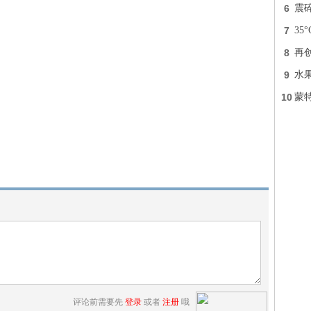
6
震
7
3
8
再
9
水
10
蒙
评论前需要先
登录
或者
注册
哦