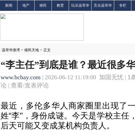
新闻
地产
移民
教育
玩乐温哥华
舌尖温哥华
专栏
温哥华港湾
>
移民天地
>
正文
“李主任”到底是谁？最近很多
www.bcbay.com
| 2026-06-12 11:19:00 加国无忧 |
1
论 |
查看/发表评论
最近，多伦多华人商家圈里出现了
姓“李"，身份成谜。今天是学校主任
后天可能又变成某机构负责人。