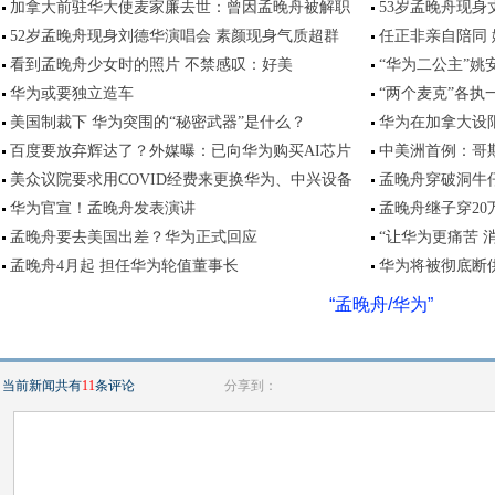
加拿大前驻华大使麦家廉去世：曾因孟晚舟被解职
53岁孟晚舟现身
52岁孟晚舟现身刘德华演唱会 素颜现身气质超群
任正非亲自陪同
看到孟晚舟少女时的照片 不禁感叹：好美
“华为二公主”姚
华为或要独立造车
“两个麦克”各执
美国制裁下 华为突围的“秘密武器”是什么？
华为在加拿大设
百度要放弃辉达了？外媒曝：已向华为购买AI芯片
中美洲首例：哥
美众议院要求用COVID经费来更换华为、中兴设备
孟晚舟穿破洞牛
华为官宣！孟晚舟发表演讲
孟晚舟继子穿20
孟晚舟要去美国出差？华为正式回应
“让华为更痛苦 
孟晚舟4月起 担任华为轮值董事长
华为将被彻底断
“孟晚舟/华为”
当前新闻共有
11
条评论
分享到：