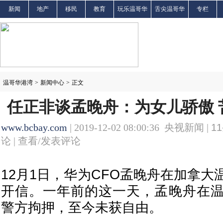
新闻
地产
移民
教育
玩乐温哥华
舌尖温哥华
专栏
温哥华港湾
>
新闻中心
>
正文
任正非谈孟晚舟：为女儿骄傲 
www.bcbay.com
| 2019-12-02 08:00:36 央视新闻 |
11
论 |
查看/发表评论
12月1日，华为CFO孟晚舟在加拿
开信。一年前的这一天，孟晚舟在
警方拘押，至今未获自由。