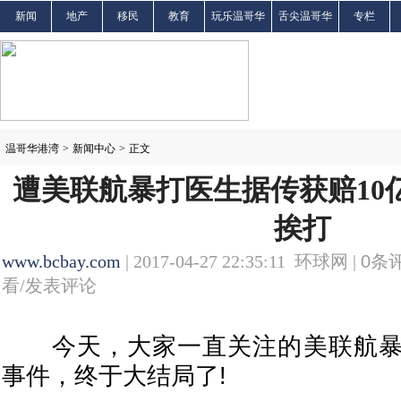
新闻
地产
移民
教育
玩乐温哥华
舌尖温哥华
专栏
温哥华港湾
>
新闻中心
>
正文
遭美联航暴打医生据传获赔10
挨打
www.bcbay.com
| 2017-04-27 22:35:11 环球网 |
0
条评
看/发表评论
今天，大家一直关注的美联航暴
事件，终于大结局了!