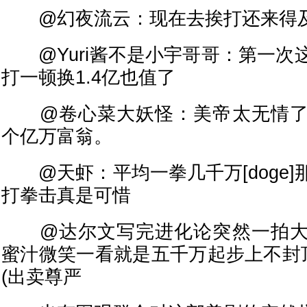
@幻夜流云：现在去挨打还来得及
@Yuri酱不是小宇哥哥：第一次
打一顿换1.4亿也值了
@卷心菜大妖怪：美帝太无情了
个亿万富翁。
@天虾：平均一拳几千万[doge]
打拳击真是可惜
@达尔文写完进化论突然一拍大
蜜汁微笑一看就是五千万起步上不封顶
(出卖尊严