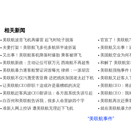
相关新闻
美联航波音飞机再爆雷 起飞时轮子脱落
官宣了！美联航7
夫妻打架！美联航飞多伦多航班半途折返
美联航又出事！
又出事！美联航客机降落时爆胎 乘客被弹飞
美国航空业为何
美联航新政：主动让位可获万元 西南航不再超售
和解了 美联航
美联航暴力逐客航警证词首曝光 律师：一派胡言
美联航强拖事件
美联航不仅污蔑受害亚裔 还把残疾加国老太赶下机
美联航又赶客人
让美联航CEO辞职？这或许是最糟糕的决定
美联航CEO：将
美联航赶客风波CEO新讲法：各方面系统失误引起
美联航CEO：
白百何和美联航告诉我，很多人命里缺四个字
美联航再次赶乘
准新人网上控诉 遭美联航无理赶下飞机
就在美联航暴力
“美联航事件”