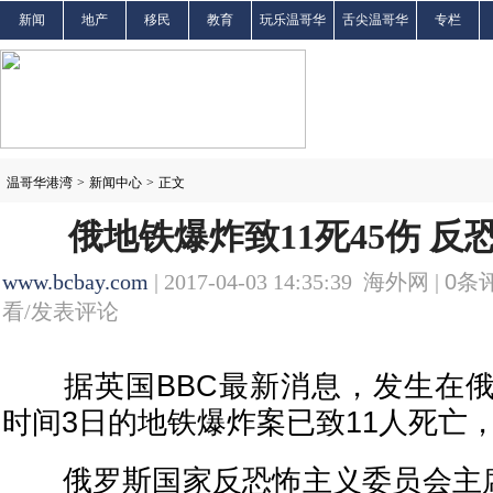
新闻
地产
移民
教育
玩乐温哥华
舌尖温哥华
专栏
温哥华港湾
>
新闻中心
>
正文
俄地铁爆炸致11死45伤 
www.bcbay.com
| 2017-04-03 14:35:39 海外网 |
0
条评
看/发表评论
据英国BBC最新消息，发生在俄
时间3日的地铁爆炸案已致11人死亡，
俄罗斯国家反恐怖主义委员会主席