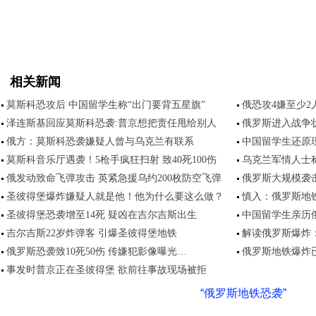
相关新闻
莫斯科恐攻后 中国留学生称“出门要背五星旗”
俄恐攻4嫌至少
泽连斯基回应莫斯科恐袭:普京想把责任甩给别人
俄罗斯进入战争
俄方：莫斯科恐袭嫌疑人曾与乌克兰有联系
中国留学生还原
莫斯科音乐厅遇袭！5枪手疯狂扫射 致40死100伤
乌克兰军情人士
俄发动致命飞弹攻击 英紧急援乌约200枚防空飞弹
俄罗斯大规模袭击
圣彼得堡爆炸嫌疑人就是他！他为什么要这么做？
慎入：俄罗斯地
圣彼得堡恐袭增至14死 疑凶在吉尔吉斯出生
中国留学生亲历
吉尔吉斯22岁炸弹客 引爆圣彼得堡地铁
解读俄罗斯爆炸
俄罗斯恐袭致10死50伤 传嫌犯影像曝光…
俄罗斯地铁爆炸已
事发时普京正在圣彼得堡 欲前往事故现场被拒
“俄罗斯地铁恐袭”