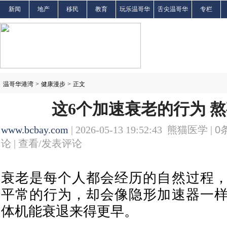
新闻
地产
移民
教育
玩乐温哥华
舌尖温哥华
专栏
温哥华港湾
>
健康漫步
>
正文
这6个加速衰老的行为 
www.bcbay.com
| 2026-05-13 19:52:43 熊猫医学 |
0
论 |
查看/发表评论
衰老是每个人都会经历的自然过程
平常的行为，却会像隐形加速器一
体机能衰退来得更早。