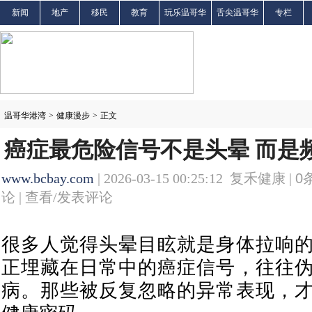
新闻
地产
移民
教育
玩乐温哥华
舌尖温哥华
专栏
温哥华港湾
>
健康漫步
>
正文
癌症最危险信号不是头晕 而是
www.bcbay.com
| 2026-03-15 00:25:12 复禾健康 |
0
论 |
查看/发表评论
很多人觉得头晕目眩就是身体拉响
正埋藏在日常中的癌症信号，往往
病。那些被反复忽略的异常表现，