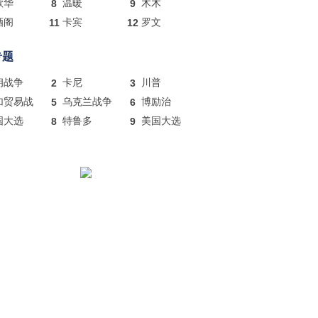
歌华
8
温暖
9
木木
酒阁
11
卡宾
12
罗文
专题
朗战争
2
卡尼
3
川普
加贸易战
5
乌克兰战争
6
博励治
国大选
8
特鲁多
9
美国大选