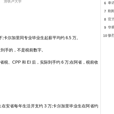
滑铁卢大学
6
卑
7
刚刚
8
官
9
华裔
10
惨
万上下;卡尔加里同专业毕业生起薪平均约 6.5 万。
拿到手的，不是税前数字。
税、CPP 和 EI 后，实际到手约 6 万;在阿省，税前收
。
在安省每年生活开支约 3 万;卡尔加里毕业生在阿省约