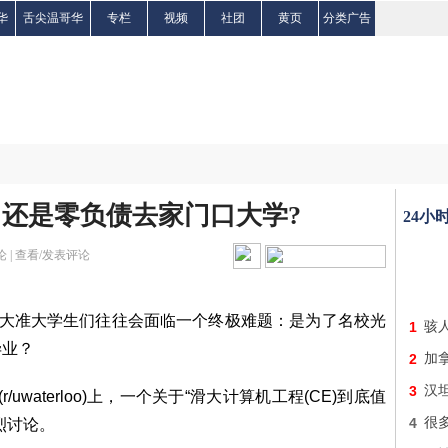
华
舌尖温哥华
专栏
视频
社团
黄页
分类广告
大 还是零负债去家门口大学?
24小
 |
查看/发表评论
的加拿大准大学生们往往会面临一个终极难题：是为了名校光
1
骇
毕业？
2
加
3
汉
r/uwaterloo)上，一个关于“滑大计算机工程(CE)到底值
4
很
烈讨论。