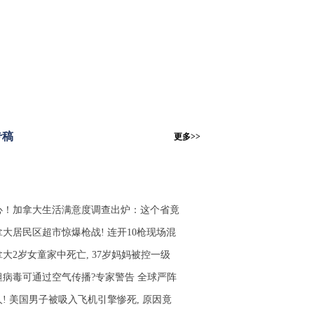
专稿
更多>>
心！加拿大生活满意度调查出炉：这个省竟
拿大居民区超市惊爆枪战! 连开10枪现场混
拿大2岁女童家中死亡, 37岁妈妈被控一级
坦病毒可通过空气传播?专家警告 全球严阵
人! 美国男子被吸入飞机引擎惨死, 原因竟