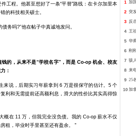
1
加
件工程。他甚至想好了一条“平替”路线：在卡尔加里本
2
突发
不错的科技相关硕士。
3
反
的债务吗?"他在帖子中真诚地发问。
4
王
5
华裔
6
刚刚
7
骇
的，从来不是“学校名字”，而是 Co-op 机会、校友
8
来
实力：
9
2
生来说，后期实习年薪拿到 6 万是很保守的估计。5 个
10
加
于复利和无需提前还高额利息，滑大的性价比其实高得惊
在 11 万，但我完全没负债。我的 Co-op 薪水不仅
房租，毕业时手里甚至还有盈余。 ”