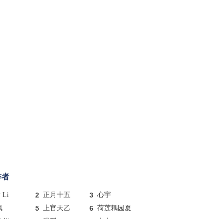
作者
y Li
2
正月十五
3
心宇
枫
5
上官天乙
6
荷莲耦园夏