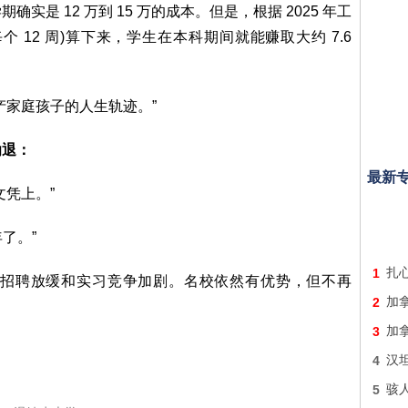
期确实是 12 万到 15 万的成本。但是，根据 2025 年工
 12 周)算下来，学生在本科期间就能赚取大约 7.6
产家庭孩子的人生轨迹。”
劝退：
最新
凭上。”
年了。”
1
扎
招聘放缓和实习竞争加剧。名校依然有优势，但不再
2
加
3
加
4
汉
5
骇