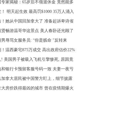
国专家揭秘：65岁后不领退休金 竟然能多
！ 明天起生效 最高罚$1000 35万人涌入
击！她从中国回加拿大了 准备起诉卑诗省
祖贤畅游温哥华这景点 美人春卧还光顾了
男辱骂女服务员: “你是贱命 ”反转来
！温西豪宅875万成交 高出政府估价22%
人! 美国男子被吸入飞机引擎惨死, 原因竟
电和银行卡预留客服号码一致 夫妻一夜亏
5名加拿大居民被中国警方盯上，细节披露
拿大房价跌得最凶的城市 曾在疫情期爆火