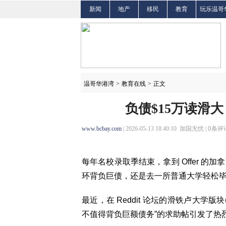
新闻
地产
移民
教育
玩乐温哥
温哥华港湾
>
教育在线
>
正文
负债$15万读滑
www.bcbay.com
| 2026-05-13 18:40:10 加国无忧 |
0
条评论
每年名校录取季结束，拿到 Offer 
环背负巨债，还是去一所普通大学轻松
最近，在 Reddit 论坛的滑铁卢大学版块(
不值得背负巨额债务”的求助帖引发了热