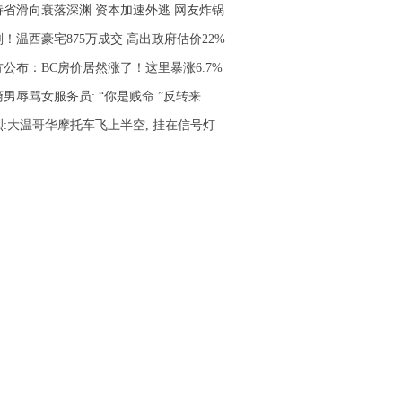
诗省滑向衰落深渊 资本加速外逃 网友炸锅
！温西豪宅875万成交 高出政府估价22%
方公布：BC房价居然涨了！这里暴涨6.7%
男辱骂女服务员: “你是贱命 ”反转来
烈:大温哥华摩托车飞上半空, 挂在信号灯