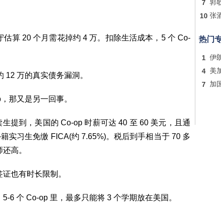
7
郭
10
张
估算 20 个月需花掉约 4 万。扣除生活成本，5 个 Co-
热门
1
伊
4
美
 12 万的真实债务漏洞。
7
加
op，那又是另一回事。
，美国的 Co-op 时薪可达 40 至 60 美元，且通
实习生免缴 FICA(约 7.65%)。税后到手相当于 70 多
师还高。
 签证也有时长限制。
5-6 个 Co-op 里，最多只能将 3 个学期放在美国。