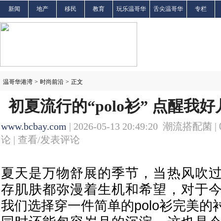
新闻
地产
移民
教育
玩乐温哥华
舌尖温哥华
专栏
温哥华港湾
>
时尚前沿
>
正文
初夏流行的“polo衫” 点醒我
www.bcbay.com
| 2026-05-13 20:49:20 潮流搭配菌 |
论 |
查看/发表评论
夏天是万物舒展的季节，当热风吹
存肌肤都弥漫着生机和希望，对于
我们选择穿一件简单的polo衫完美