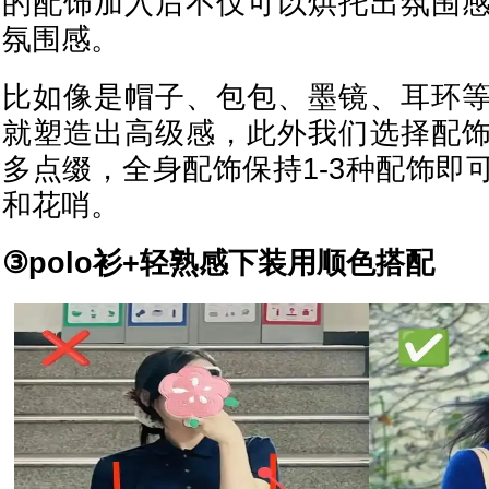
的配饰加入后不仅可以烘托出氛围
氛围感。
比如像是帽子、包包、墨镜、耳环
就塑造出高级感，此外我们选择配
多点缀，全身配饰保持1-3种配饰即
和花哨。
③polo衫+轻熟感下装用顺色搭配