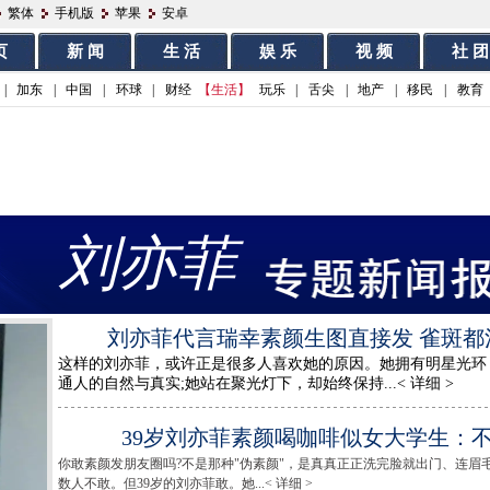
繁体
手机版
苹果
安卓
页
新 闻
生 活
娱 乐
视 频
社 团
|
加东
|
中国
|
环球
|
财经
【生活】
玩乐
|
舌尖
|
地产
|
移民
|
教育
刘亦菲
刘亦菲代言瑞幸素颜生图直接发 雀斑都
这样的刘亦菲，或许正是很多人喜欢她的原因。她拥有明星光环
通人的自然与真实;她站在聚光灯下，却始终保持...< 详细 >
39岁刘亦菲素颜喝咖啡似女大学生：
你敢素颜发朋友圈吗?不是那种"伪素颜"，是真真正正洗完脸就出门、连眉
数人不敢。但39岁的刘亦菲敢。她...< 详细 >