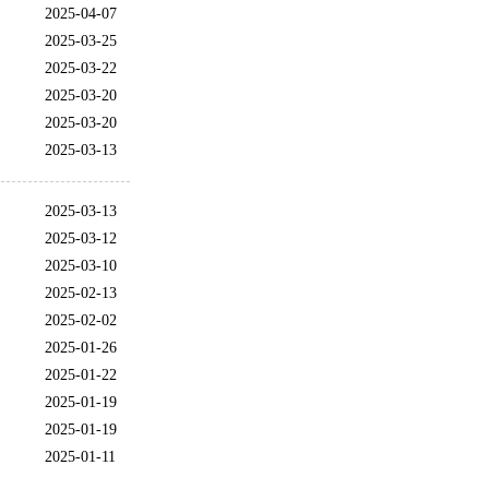
2025-04-07
2025-03-25
2025-03-22
2025-03-20
2025-03-20
2025-03-13
2025-03-13
2025-03-12
2025-03-10
2025-02-13
2025-02-02
2025-01-26
2025-01-22
2025-01-19
2025-01-19
2025-01-11