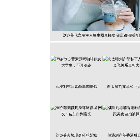
刘亦菲代言瑞幸素颜生图直接发 雀斑都清晰可
39岁刘亦菲素颜喝咖啡似
向太曝刘亦菲私下人
刘亦菲素颜现身环球影城
偶遇刘亦菲香港独