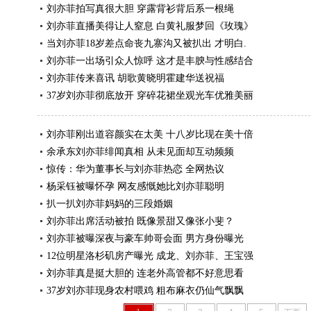
刘亦菲拍写真很大胆 穿露背衫背后系一根绳
刘亦菲直播美得让人窒息 白黄礼服梦回《玫瑰》
当刘亦菲18岁差点命丧九寨沟又被扒出 才明白.
刘亦菲一出场引众人惊呼 这才是丰腴与性感结合
刘亦菲传来喜讯 胡歌黄晓明霍建华送祝福
37岁刘亦菲彻底放开 穿碎花裙坐观光车优雅美丽
刘亦菲刚出道容颜实在太美 十八岁比现在美十倍
余承东刘亦菲绯闻真相 从未见面却互动频频
惊传：华为董事长与刘亦菲热恋 全网热议
杨采钰被曝怀孕 网友感慨她比刘亦菲聪明
扒一扒刘亦菲妈妈的三段婚姻
刘亦菲出席活动被拍 既像景甜又像张小斐？
刘亦菲被曝深夜与豪车帅哥会面 男方身份曝光
12位明星洛杉矶房产曝光 成龙、刘亦菲、王宝强
刘亦菲真是挺大胆的 连老外高管都不好意思看
37岁刘亦菲现身农村喂鸡 粗布麻衣仍仙气飘飘