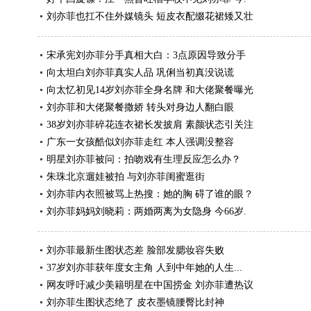
刘亦菲也扛不住外媒镜头 短皮衣配缀花裙矮又壮
宋承宪刘亦菲分手真相大白：3点原因导致分手
向太坦白刘亦菲真实人品 巩俐当初真没说谎
向太忆初见14岁刘亦菲全身名牌 和大佬聚餐曝光
刘亦菲和大佬聚餐撒娇 转头对身边人翻白眼
38岁刘亦菲碎花连衣裙长发披肩 素颜状态引关注
广东一女孩酷似刘亦菲走红 本人强调没整容
明星刘亦菲被问：拍吻戏有生理反应怎么办？
朱珠北京遛娃被拍 与刘亦菲闺蜜逛街
刘亦菲内衣照被骂上热搜：她的胸 碍了谁的眼？
刘亦菲妈妈刘晓莉：两婚两离为女隐身 今66岁.
刘亦菲最新生图状态差 脸部发腮妆容失败
37岁刘亦菲获年度女主角 人到中年她的人生...
网友呼吁减少美籍明星在中国捞金 刘亦菲遭热议
刘亦菲生图状态绝了 皮衣墨镜腰臀比封神