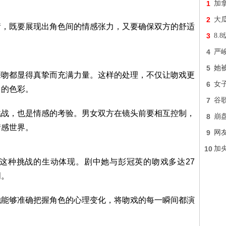
1
加拿
2
大
衡，既要展现出角色间的情感张力，又要确保双方的舒适
3
8
4
严
5
她被
亲吻都显得真挚而充满力量。这样的处理，不仅让吻戏更
6
女子
富的色彩。
7
谷
挑战，也是情感的考验。男女双方在镜头前要相互控制，
8
崩
情感世界。
9
网
10
加
这种挑战的生动体现。剧中她与彭冠英的吻戏多达27
明。
她能够准确把握角色的心理变化，将吻戏的每一瞬间都演
，