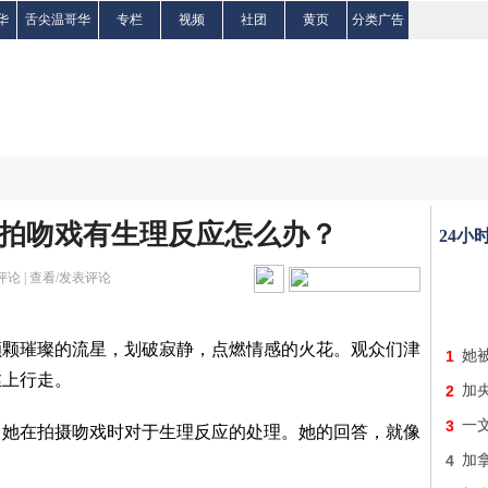
华
舌尖温哥华
专栏
视频
社团
黄页
分类广告
拍吻戏有生理反应怎么办？
24小
评论 |
查看/发表评论
颗颗璀璨的流星，划破寂静，点燃情感的火花。观众们津
1
她被
丝上行走。
2
加
3
一
了她在拍摄吻戏时对于生理反应的处理。她的回答，就像
4
加