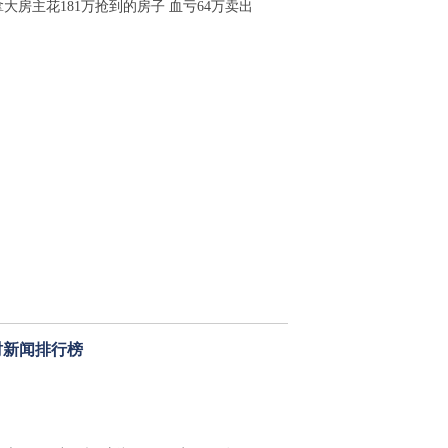
拿大房主花181万抢到的房子 血亏64万卖出
时新闻排行榜