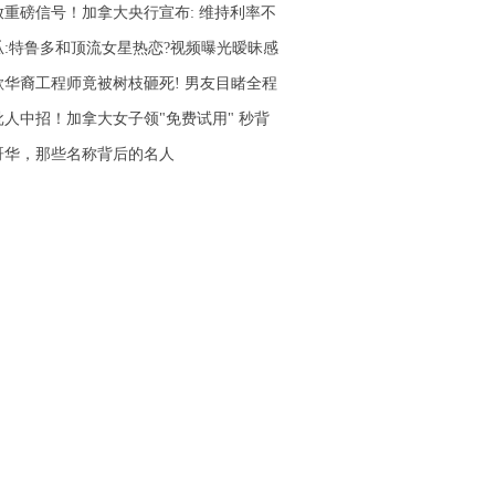
放重磅信号！加拿大央行宣布: 维持利率不
瓜:特鲁多和顶流女星热恋?视频曝光暧昧感
歌华裔工程师竟被树枝砸死! 男友目睹全程
批人中招！加拿大女子领"免费试用" 秒背
哥华，那些名称背后的名人