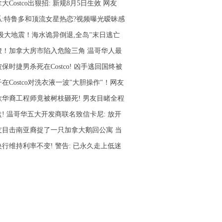
大Costco出狠招: 新规8月5日生效 网友
瓜:特鲁多和顶流女星热恋?视频曝光暧昧感
.8级大地震！海水诡异倒退,全岛"末日逃亡
峻！加拿大房市陷入危险三角 温哥华人最
保时捷男杀死在Costco! 凶手逃回国终被
在Costco对洗衣液一波"大胆操作"！网友
歌华裔工程师竟被树枝砸死! 男友目睹全程
盘! 温哥华五大开发商联名致信卡尼: 放开
友目击南亚裔捉了一只加拿大鹅回公寓 当
央行维持利率不变! 警告: 已永久走上低迷