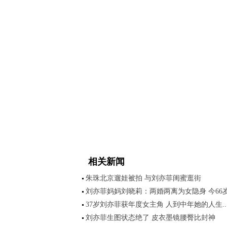
相关新闻
朱珠北京遛娃被拍 与刘亦菲闺蜜逛街
刘亦菲妈妈刘晓莉：两婚两离为女隐身 今66岁.
37岁刘亦菲获年度女主角 人到中年她的人生..
刘亦菲生图状态绝了 皮衣墨镜腰臀比封神