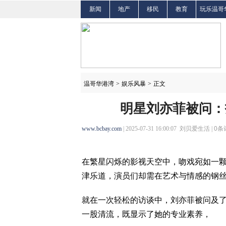
新闻
地产
移民
教育
玩乐温哥
温哥华港湾
>
娱乐风暴
>
正文
明星刘亦菲被问：
www.bcbay.com
| 2025-07-31 16:00:07 刘贝爱生活 |
0
条
在繁星闪烁的影视天空中，吻戏宛如一
津乐道，演员们却需在艺术与情感的钢
就在一次轻松的访谈中，刘亦菲被问及
一股清流，既显示了她的专业素养，