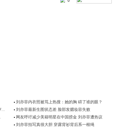
0
刘亦菲内衣照被骂上热搜：她的胸 碍了谁的眼？
..
刘亦菲最新生图状态差 脸部发腮妆容失败
.
网友呼吁减少美籍明星在中国捞金 刘亦菲遭热议
刘亦菲拍写真很大胆 穿露背衫背后系一根绳