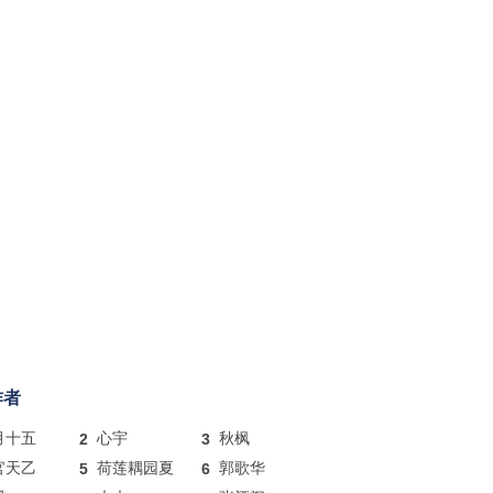
作者
月十五
2
心宇
3
秋枫
官天乙
5
荷莲耦园夏
6
郭歌华