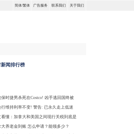
简体
/
繁体
广告服务
联系我们
关于我们
时新闻排行榜
保时捷男杀死在Costco! 凶手逃回国终被
央行维持利率不变! 警告: 已永久走上低迷
文看懂：加拿大和美国之间现行关税到底是
拿大养老金到账 怎么申请？能领多少？