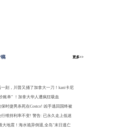
专稿
更多>>
后一刻，川普又捅了加拿大一刀！kani卡尼
天价账单” ！加拿大华人遭疯狂吸血
保时捷男杀死在Costco! 凶手逃回国终被
央行维持利率不变! 警告: 已永久走上低迷
.8级大地震！海水诡异倒退,全岛"末日逃亡