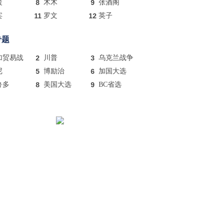
暖
8
木木
9
张酒阁
宾
11
罗文
12
英子
专题
加贸易战
2
川普
3
乌克兰战争
尼
5
博励治
6
加国大选
鲁多
8
美国大选
9
BC省选