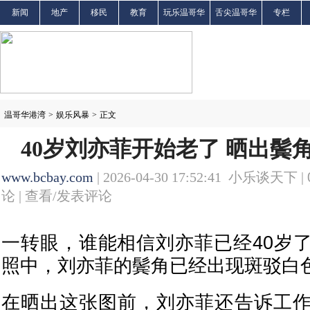
新闻
地产
移民
教育
玩乐温哥华
舌尖温哥华
专栏
温哥华港湾
>
娱乐风暴
>
正文
40岁刘亦菲开始老了 晒出鬓
www.bcbay.com
| 2026-04-30 17:52:41 小乐谈天下 |
论 |
查看/发表评论
一转眼，谁能相信刘亦菲已经40岁
照中，刘亦菲的鬓角已经出现斑驳白
在晒出这张图前，刘亦菲还告诉工