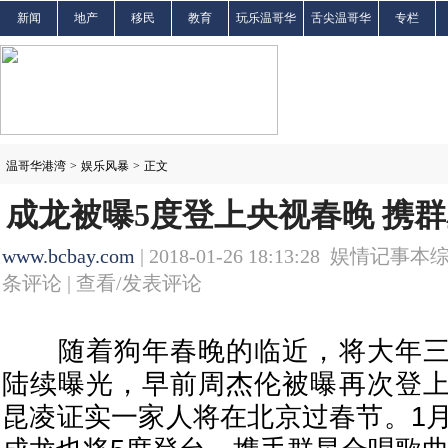
新闻
地产
移民
教育
玩乐温哥华
舌尖温哥华
专栏
温哥华港湾
>
娱乐风暴
>
正文
成龙被曝5度登上央视春晚 携
www.bcbay.com
| 2018-01-26 18:13:28 娱情记事本
条评论 |
查看/发表评论
随着狗年春晚的临近，将大年三
陆续曝光，早前周杰伦被曝再次登
昆凌证实一家人将在北京过春节。1月