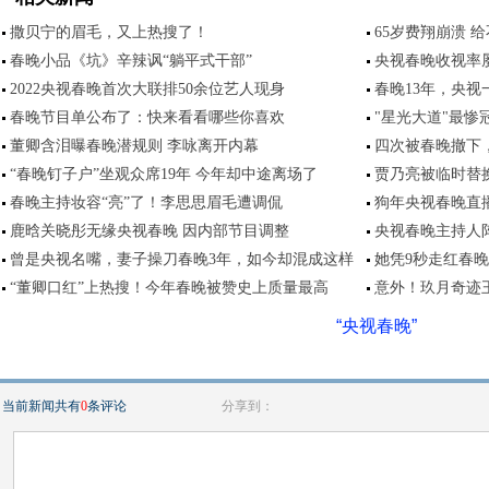
撒贝宁的眉毛，又上热搜了！
65岁费翔崩溃 
春晚小品《坑》辛辣讽“躺平式干部”
央视春晚收视率
2022央视春晚首次大联排50余位艺人现身
春晚13年，央视
春晚节目单公布了：快来看看哪些你喜欢
"星光大道"最惨
董卿含泪曝春晚潜规则 李咏离开内幕
四次被春晚撤下
“春晚钉子户”坐观众席19年 今年却中途离场了
贾乃亮被临时替
春晚主持妆容“亮”了！李思思眉毛遭调侃
狗年央视春晚直
鹿晗关晓彤无缘央视春晚 因内部节目调整
央视春晚主持人
曾是央视名嘴，妻子操刀春晚3年，如今却混成这样
她凭9秒走红春晚
“董卿口红”上热搜！今年春晚被赞史上质量最高
意外！玖月奇迹
“央视春晚”
当前新闻共有
0
条评论
分享到：