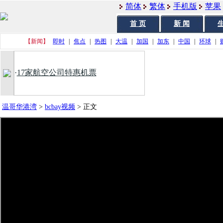
简体
繁体
手机版
苹果
首 页
新 闻
生
【新闻】
即时
|
焦点
|
热图
|
大温
|
加国
|
加东
|
中国
|
环球
|
·
17家航空公司特惠机票
温哥华港湾
>
bcbay视频
>
正文