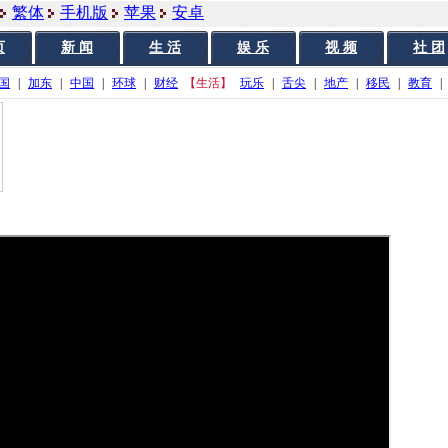
繁体
手机版
苹果
安卓
页
新 闻
生 活
娱 乐
视 频
社 团
国
|
加东
|
中国
|
环球
|
财经
【生活】
玩乐
|
舌尖
|
地产
|
移民
|
教育
|