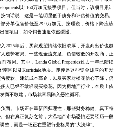
evelopments以1160万加元接手项目。但当时，该项目累计
人。换句话说，这是一笔明显低于债务和评估价值的交易。
”，部分单位售价低至29.9万加元。按理说，价格下降应该
出售项目，如今销售速度依然缓慢。
入2025年后，买家观望情绪依旧浓厚，开发商出价也越
有人逆势布局。一些现金流充足、负债较低的开发商，正
中，Landa Global Properties过去一年已陆续
区以及Kerrisdale地块。即便是这些资金雄厚的开发
预售疲软、建筑成本高企，以及买家对楼花信心下降，仍
很多人已经不敢轻易买楼花。因为房地产行业，本质上依
发商不敢建，市场就容易陷入恶性循环。
全负面。市场正在重新回归理性，那些财务稳健、真正符
来。但在真正复苏之前，大温地产市场恐怕还要经历一段
调整，而是一场正在重塑行业格局的“大洗牌”。