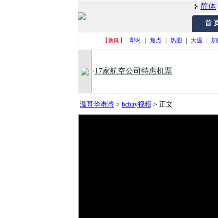
简体
首 
【新闻】
即时
|
焦点
|
热图
|
大温
|
加
·
17家航空公司特惠机票
温哥华港湾
>
bcbay视频
>
正文