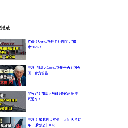
来播放
炸裂！Costco热销鲜虾翻车：“掺
水”16%！
突发! 加拿大Costco热销牛奶全国召
回！官方警告
里程碑！加拿大独砸$40亿建桥 本
周通车！
突发！ 加航机长被捕！ 无证执飞17
年！ 薪酬超$300万