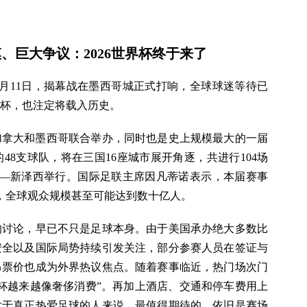
模、巨大争议：2026世界杯终于来了
6月11日，揭幕战在墨西哥城正式打响，全球球迷等待已
杯，也注定将载入历史。
加拿大和墨西哥联合举办，同时也是史上规模最大的一届
8支球队，将在三国16座城市展开角逐，共进行104场
约—新泽西举行。国际足联主席因凡蒂诺表示，本届赛事
赛，全球观众规模甚至可能达到数十亿人。
的讨论，早已不只是足球本身。由于美国承办绝大多数比
安全以及国际局势持续引发关注，部分参赛人员在签证与
昂票价也成为外界热议焦点。随着赛事临近，热门场次门
杯越来越像奢侈消费”。再加上酒店、交通和停车费用上
对于真正热爱足球的人来说，最值得期待的，依旧是赛场