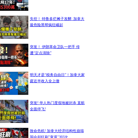
失控！ 特鲁多烂摊子发酵: 加拿大
最危险黑帮疯狂崛起
突发！ 伊朗革命卫队一把手 传
遭“定点清除”
明天才是“税务自由日”！加拿大家
庭近半收入全上缴
突发! 华人热门度假地被封杀 直航
全面停飞!
致命危机! 加拿大经济结构性崩塌
国会却狂刷"衰退"393次