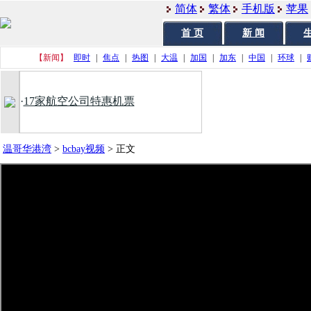
简体
繁体
手机版
苹果
首 页
新 闻
生
【新闻】
即时
|
焦点
|
热图
|
大温
|
加国
|
加东
|
中国
|
环球
|
·
17家航空公司特惠机票
温哥华港湾
>
bcbay视频
>
正文