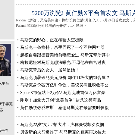
5200万浏览! 黄仁勋X平台首发文 马
Nvidia（辉达，又名英伟达）执行长黄仁勋6月加入X，7月24日首次发文
Palantir等25家公司联署的公开信，...< 详细 >
马斯克的野心，正在考验太空极限
马斯克一条推特，亲手弄死了一个互联网神器
超模自曝跟德普美艳前妻恋爱过 马斯克牵涉其中
梅拉尼娅对马斯克想法曝光:不愿他在白宫过夜
马斯克背后的女人，居然是她！
马斯克顶著破兆美元身价 却住11坪大的组合屋？
勋X平台
马斯克身价破万亿引争议，美议员痛批税收不公
SpaceX市值站上2万亿! 马斯克成首位万亿富豪
刚刚！加拿大开创“北美首例” 封杀这类商品
黄仁勋致敬乔布斯，感谢马斯克在最需要时伸援
马斯克22岁“女儿”拍大片，声称决裂却次次捆
亲手弄
贝索斯的火箭爆炸了 与马斯克的距离再次拉大