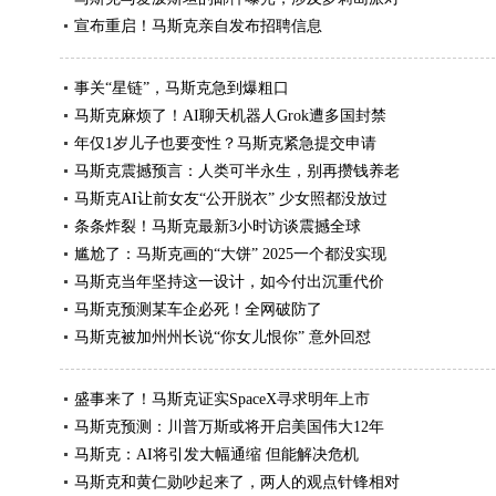
宣布重启！马斯克亲自发布招聘信息
事关“星链”，马斯克急到爆粗口
马斯克麻烦了！AI聊天机器人Grok遭多国封禁
年仅1岁儿子也要变性？马斯克紧急提交申请
马斯克震撼预言：人类可半永生，别再攒钱养老
马斯克AI让前女友“公开脱衣” 少女照都没放过
条条炸裂！马斯克最新3小时访谈震撼全球
尴尬了：马斯克画的“大饼” 2025一个都没实现
马斯克当年坚持这一设计，如今付出沉重代价
马斯克预测某车企必死！全网破防了
马斯克被加州州长说“你女儿恨你” 意外回怼
盛事来了！马斯克证实SpaceX寻求明年上市
马斯克预测：川普万斯或将开启美国伟大12年
马斯克：AI将引发大幅通缩 但能解决危机
马斯克和黄仁勋吵起来了，两人的观点针锋相对