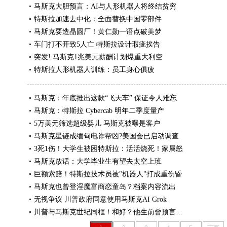
马斯克大胆预言：AI与人形机器人将终结贫穷
特斯拉加速去中化：全面替换中国零部件
马斯克要造晶圆厂！黄仁勋一语点破美梦
车门打不开致5人亡 特斯拉设计瑕疵挨告
突发! 马斯克1兆美元薪酬计划爆重大利空
特斯拉人形机器人训练：员工身心俱疲
马斯克：年底推出这款“飞天车” 保证令人难忘
马斯克：特斯拉 Cybercab 明年二季度量产
5万美元筛选超级婴儿 马斯克被曝是客户
马斯克星链成缅甸电诈帮凶?美国会已启动调查
3死1伤！大学生被困特斯拉：活活烧死！家属怒
马斯克放话：大学毕业生有望去太空上班
巨额索赔！特斯拉技术员被"机器人"打成重伤昏
马斯克也曾登淫魔富商恋童岛？档案内容流出
无视争议 川普政府同意使用马斯克AI Grok
川普与马斯克世纪同框！和好？他生前曾预言…