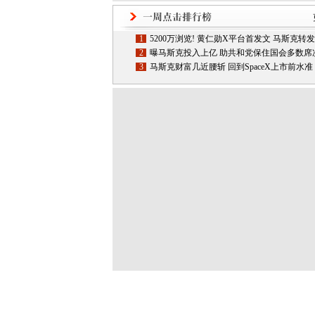
1
5200万浏览! 黄仁勋X平台首发文 马斯克转
2
曝马斯克投入上亿 助共和党保住国会多数席
3
马斯克财富几近腰斩 回到SpaceX上市前水准