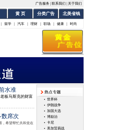
广告服务
|
联系我们
|
关于我们
黄 页
分类广告
北美省钱
|
留学
|
汽车
|
理财
|
职场
|
健康
|
时尚
市前水准
阻止老板马斯克的财富
世界杯
伊朗战争
加国大选
多数席次
博励治
卡尼
党催票，希望帮忙共和党在
美加贸易战