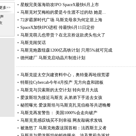
星舰完美落海助攻IPO SpaceX最快6月上市
更多>>
马斯克对艾梅柏的爱是今生渡不过的劫 她是...
发声
72岁霸屏时代广场 马斯克母亲为何定居上海
次
SpaceX加快IPO进程 传最快6月11日定价
马斯克萌儿也带货？在北京拎这款虎头包火了
马斯克闹笑话
马斯克炮轰纽森1200亿高铁计划 只用5%就可完成
德州建厂 马斯克启动晶片制造计划
马斯克提太空兴建资料中心，奥特曼再呛很荒谬
特斯拉Cybercab今年4月投产 无方向盘和踏板
马斯克与贝索斯的太空计划 转向登月大战
爱泼斯坦为接近马斯克 从弟弟下手送去女孩
秘照曝光 爱泼斯坦与马斯克扎克伯格等共进晚餐
马斯克再发警告： 美国1000%会走向破产
马斯克竟感叹钱买不到幸福 网友敲碗求发钱
被激怒了 马斯克炮轰这国首相：法西斯主义者
马斯克与爱泼斯坦的邮件曝光，涉及萝莉岛派对