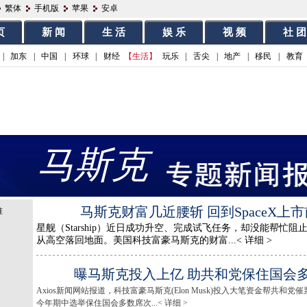
繁体
手机版
苹果
安卓
页
新 闻
生 活
娱 乐
视 频
社 团
|
加东
|
中国
|
环球
|
财经
【生活】
玩乐
|
舌尖
|
地产
|
移民
|
教育
马斯克
马斯克财富几近腰斩 回到SpaceX上
星舰（Starship）近日成功升空、完成试飞任务，却没能帮忙
从高空落回地面。美国科技富豪马斯克的财富...< 详细 >
曝马斯克投入上亿 助共和党保住国会
Axios新闻网站报道，科技富豪马斯克(Elon Musk)投入大笔资金帮共和
今年期中选举保住国会多数席次...< 详细 >