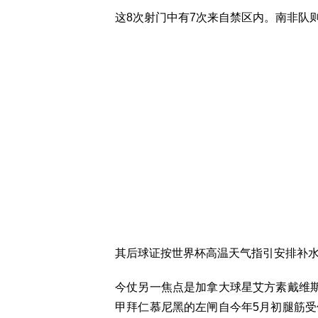
这8次射门中有7次来自禁区内。南非队
其后球证按世界杯高温天气指引安排补
今仗另一焦点是加拿大球星艾方素戴维斯（A
甲拜仁慕尼黑的左闸自今年5月初腿筋