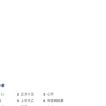
作者
y Li
2
正月十五
3
心宇
枫
5
上官天乙
6
荷莲耦园夏