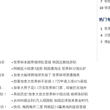
7
郭
10
张
热门
1
世
4
川
7
博
南非
世界杯未能带领球队晋级 韩国总教练辞职
阿根廷小组赛3连胜 韩国遭淘汰 世界杯32强出炉
南非
加拿大输球两地球市崩了 世界杯球票遭抛售
想看加拿大世界杯不容易 1.7万申请入境41%获批
强…
加拿大男子花1.1万买世界杯门票，却被拦在场外
疯狂！
再创历史!加拿大首次世界杯小组出线 移师洛杉矶
从8000观众到5万人唱国歌 加国足球迎来黄金时代
成功！
快讯: 梅西梅开二度 阿根廷2:0赢奥地利提前晋级