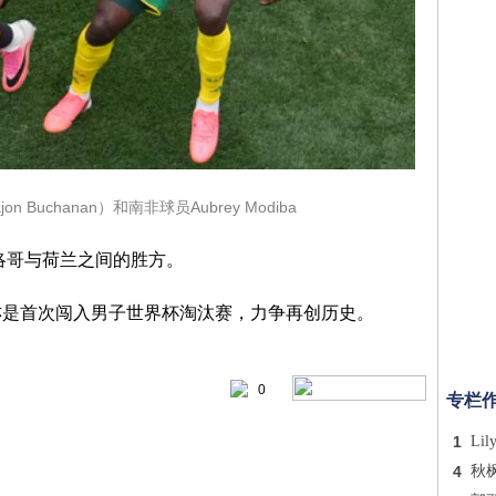
 Buchanan）和南非球员Aubrey Modiba
摩洛哥与荷兰之间的胜方。
亦是首次闯入男子世界杯淘汰赛，力争再创历史。
0
专栏
1
Lil
4
秋