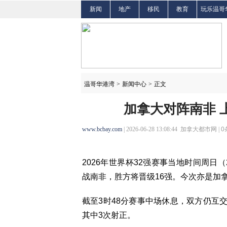
新闻
地产
移民
教育
玩乐温哥
温哥华港湾
>
新闻中心
>
正文
加拿大对阵南非 
www.bcbay.com
| 2026-06-28 13:08:44 加拿大都市网 |
0
2026年世界杯32强赛事当地时间周日
战南非，胜方将晋级16强。今次亦是加
截至3时48分赛事中场休息，双方仍互
其中3次射正。