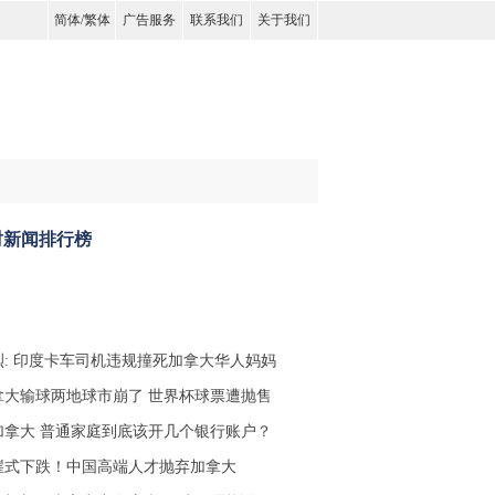
简体
/
繁体
广告服务
联系我们
关于我们
时新闻排行榜
烈: 印度卡车司机违规撞死加拿大华人妈妈
拿大输球两地球市崩了 世界杯球票遭抛售
加拿大 普通家庭到底该开几个银行账户？
崖式下跌！中国高端人才抛弃加拿大