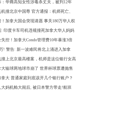
怖：华裔高知女性涉毒杀丈夫，被判12年
飞机撞北京中国尊 官方通报：机师死亡、
磅！加拿大国会突现请愿 事关180万华人权
烈: 印度卡车司机违规撞死加拿大华人妈妈
失控！加拿大Condo管理费10年暴涨3倍
0万! 警告: 新一波难民将北上涌进入加拿
机撞上北京最高楼案，机师是这位银行女高
拿大输球两地球市崩了 世界杯球票遭抛售
加拿大 普通家庭到底该开几个银行账户？
人大妈机舱大闹后, 被日本警方带走!航班