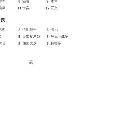
歌华
8
温暖
9
木木
酒阁
11
卡宾
12
罗文
专题
界杯
2
伊朗战争
3
卡尼
普
5
美加贸易战
6
乌克兰战争
励治
8
加国大选
9
特鲁多