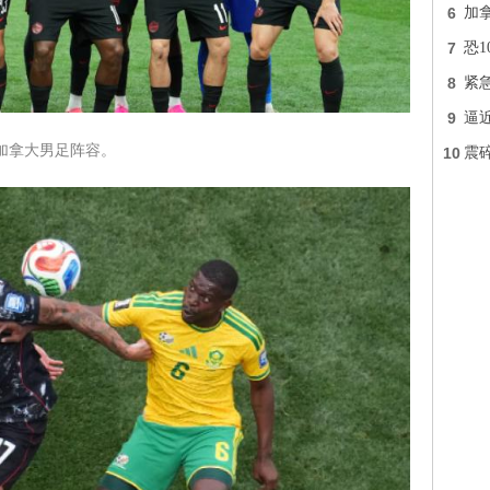
6
加
7
恐
8
紧
9
逼近
加拿大男足阵容。
10
震