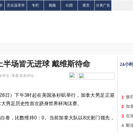
华
舌尖温哥华
专栏
视频
社团
黄页
分类广告
上半场皆无进球 戴维斯待命
24小
条评论 |
查看/发表评论
（28日）下午3时起在美国洛杉矶举行，加拿大男足正迎
1
惨
拿大男足历史性首次跻身世界杯淘汰赛。
2
加
3
在
交白卷，比数维持0：0。当前加拿大队以8次射门领先，
4
断