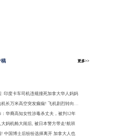
专稿
更多>>
烈: 印度卡车司机违规撞死加拿大华人妈妈
航机长万米高空突发癫痫! 飞机剧烈转向…
怖：华裔高知女性涉毒杀丈夫，被判12年
人大妈机舱大闹后, 被日本警方带走!航班
塌! 中国博士后纷纷选择离开 加拿大人也