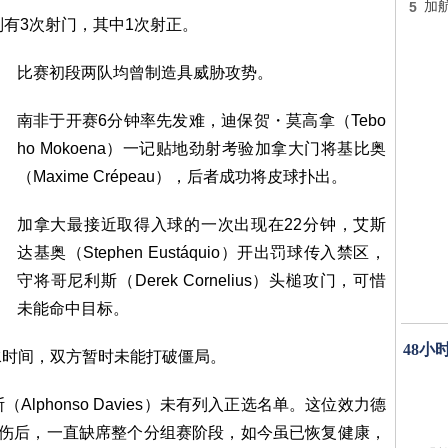
5
加
则有3次射门，其中1次射正。
比赛初段两队均曾制造具威胁攻势。
南非于开赛6分钟率先发难，迪保贺・莫高拿（Tebo
ho Mokoena）一记贴地劲射考验加拿大门将基比奥
（Maxime Crépeau），后者成功将皮球扑出。
加拿大最接近取得入球的一次出现在22分钟，艾斯
达基奥（Stephen Eustáquio）开出罚球传入禁区，
守将哥尼利斯（Derek Cornelius）头槌攻门，可惜
未能命中目标。
48小
水时间，双方暂时未能打破僵局。
lphonso Davies）未有列入正选名单。这位效力德
受伤后，一直缺席整个分组赛阶段，如今虽已恢复健康，