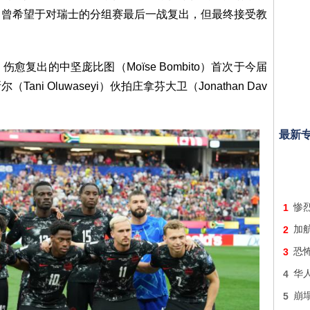
己曾希望于对瑞士的分组赛最后一战复出，但最终接受教
。
复出的中坚庞比图（Moïse Bombito）首次于今届
i Oluwaseyi）伙拍庄拿芬大卫（Jonathan Dav
最新
1
惨
2
加
3
恐
4
华
5
崩