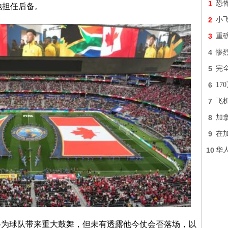
1
恐
让他担任后备。
2
小
3
重
4
惨
5
完全
6
17
7
飞
8
加
9
在
10
华
将为球队带来重大鼓舞，但未有透露他今仗会否落场，以