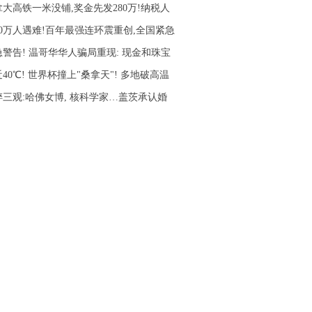
拿大高铁一米没铺,奖金先发280万!纳税人
10万人遇难!百年最强连环震重创,全国紧急
急警告! 温哥华华人骗局重现: 现金和珠宝
40℃! 世界杯撞上"桑拿天"! 多地破高温
碎三观:哈佛女博, 核科学家…盖茨承认婚