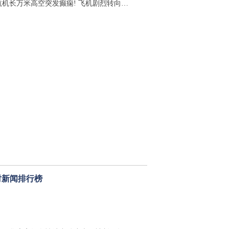
航机长万米高空突发癫痫! 飞机剧烈转向…
时新闻排行榜