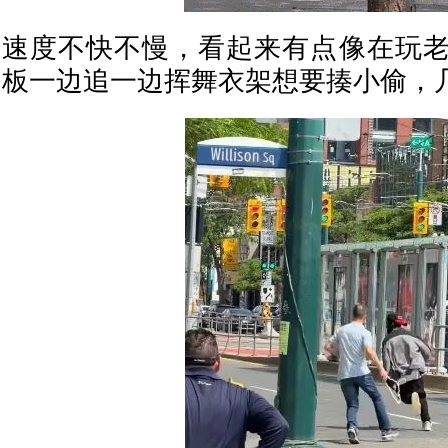
速度不快不慢，看起来有点像在玩
板一边追一边挥舞衣架想要揍小偷，