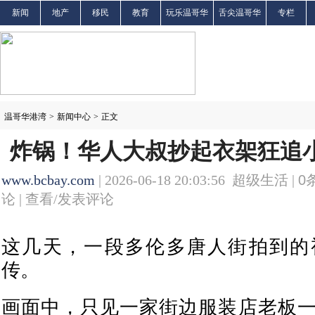
新闻
地产
移民
教育
玩乐温哥华
舌尖温哥华
专栏
温哥华港湾
>
新闻中心
>
正文
炸锅！华人大叔抄起衣架狂追小
www.bcbay.com
| 2026-06-18 20:03:56 超级生活 |
0
论 |
查看/发表评论
这几天，一段多伦多唐人街拍到的
传。
画面中，只见一家街边服装店老板