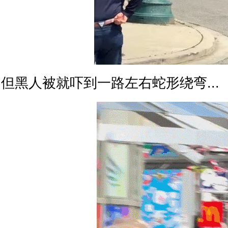
但黑人被就吓到一路左右蛇形绕弯...