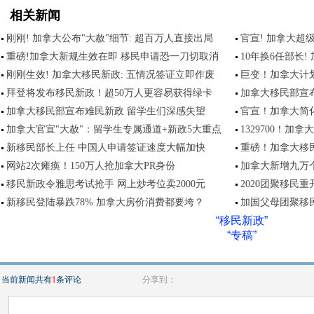
相关新闻
刚刚! 加拿大公布"大赦"细节: 超百万人直接出局
官宣! 加拿大超
重磅!加拿大新规生效在即 移民申请恐一刀切取消
10年换6任部长
刚刚生效! 加拿大移民新政: 五情况签证立即作废
巨变！加拿大计
拜登将发布移民新政！超50万人更容易获得绿卡
加拿大移民部宣
加拿大移民部宣布难民新政 留学生们深感失望
官宣！加拿大简
加拿大官宣"大赦"：留学生专属通道+新政5大重点
1329700！
新移民部长上任 中国人申请签证速度大幅加快
重磅！加拿大移
网站2次瘫痪！150万人抢加拿大PR身份
加拿大新增九万
移民新政令雅思考试抢手 网上炒考位卖2000元
2020团聚移民
新移民登陆暴跌78% 加拿大房价消费都要垮？
加国父母团聚移民
“移民新政”
“专稿”
当前新闻共有
1
条评论
分享到：