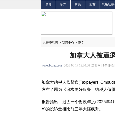
新闻
地产
移民
教育
玩乐温哥
温哥华港湾
>
新闻中心
>
正文
加拿大人被逼疯
www.bcbay.com
| 2026-06-17 19:30:06 加西网 |
1
条评论 
加拿大纳税人监督官(Taxpayers’ Ombuds
发布了题为《追求更好服务：纳税人值
报告指出，过去一个财政年度(2025年4月
A)的投诉量相比前三年大幅飙升。