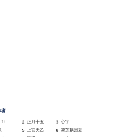
作者
y Li
2
正月十五
3
心宇
枫
5
上官天乙
6
荷莲耦园夏