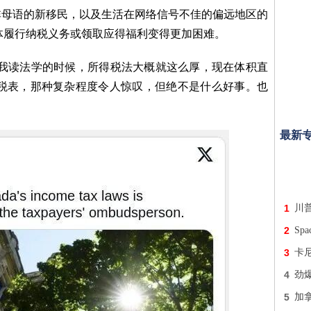
非母语的新移民，以及生活在网络信号不佳的偏远地区的
体履行纳税义务或领取应得福利变得更加困难。
“我读法学的时候，所得税法大概就这么厚，现在体积直
1税表，那种复杂程度令人惊叹，但绝不是什么好事。也
最新
1
川普
2
Sp
3
卡
4
劲
5
加