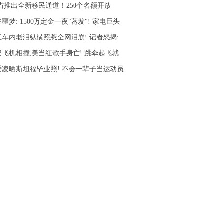
C省推出全新移民通道！250个名额开放
噩梦: 1500万定金一夜"蒸发"! 家电巨头
王车内老泪纵横照惹全网泪崩! 记者怒揭:
架飞机相撞,美当红歌手身亡! 跳伞起飞就
爱凌晒斯坦福毕业照! 不会一辈子当运动员