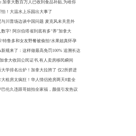
心:加拿大数百万人已收到食品补贴,为啥你
可怕！大温水上乐园出大事了
尼与川普场边谈中国问题 麦克风未关意外
人数字! 阿尔伯塔省到底有多“养”加拿大
爆!特鲁多和女友野餐被偷拍!水果姐真怀孕
RA新规来了：这样做最高免罚100% 追溯长达
! 加拿大收回公民证书,有人卖房移民瞬间
新大学排名出炉！加拿大拉胯了 仅2所挤进
拿大租房太疯狂！华人情侣抢房两天8套全
0岁巴伦久违跟哥姐拍全家福，颜值引发热议