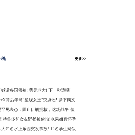
专稿
更多>>
喊话各国领袖: 我是老大! 下一秒遭嘲"
aceX背后华裔"星舰女王"突辟谣! 撕下爽文
尼罕见表态：阻止伊朗拥核，这场战争"值
爆!特鲁多和女友野餐被偷拍!水果姐真怀孕
拿大知名水上乐园突发事故! 12名学生疑似