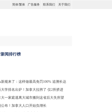
简体
/
繁体
广告服务
联系我们
关于我们
时新闻排行榜
RA新规来了：这样做最高免罚100% 追溯长达
新大学排名出炉！加拿大拉胯了 仅2所挤进
拿大一家庭逃离大城市搬到这省后大失所望
刚公布！加拿大人口开始负增长