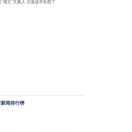
温"堵王"又换人 大温这市长怒了
时新闻排行榜