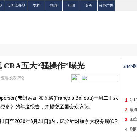
华
舌尖温哥华
专栏
视频
社团
黄页
分类广告
 CRA五大“骚操作”曝光
24小
|
查看/发表评论
person)弗朗索瓦·布瓦洛(François Boileau)于周二正式
1
C
得更多》的年度报告，并提交至国会众议院。
2
最
3
加
1日至2026年3月31日)内，民众针对加拿大税务局(CR
4
刚