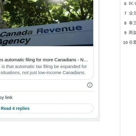
6
B
7
业主
8
泰
9
两
10
谷