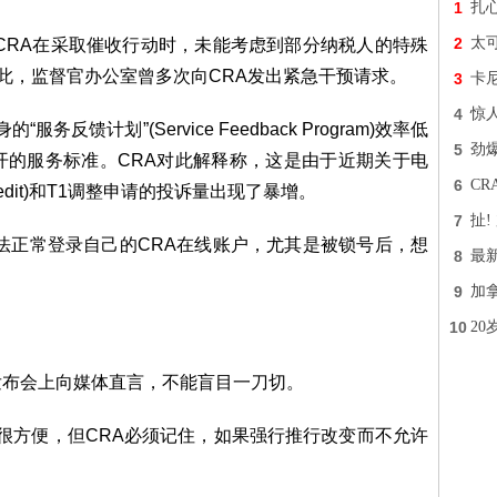
1
扎
2
太
CRA在采取催收行动时，未能考虑到部分纳税人的特殊
为此，监督官办公室曾多次向CRA发出紧急干预请求。
3
卡
4
惊
反馈计划”(Service Feedback Program)效率低
5
劲
开的服务标准。CRA对此解释称，这是由于近期关于电
6
C
 Credit)和T1调整申请的投诉量出现了暴增。
7
扯
法正常登录自己的CRA在线账户，尤其是被锁号后，想
8
最
9
加
10
2
发布会上向媒体直言，不能盲目一刀切。
说很方便，但CRA必须记住，如果强行推行改变而不允许