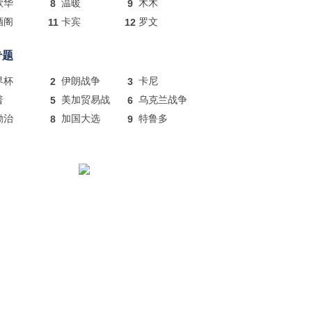
歌华
8
温暖
9
木木
酒阁
11
卡宾
12
罗文
专题
界杯
2
伊朗战争
3
卡尼
普
5
美加贸易战
6
乌克兰战争
励治
8
加国大选
9
特鲁多