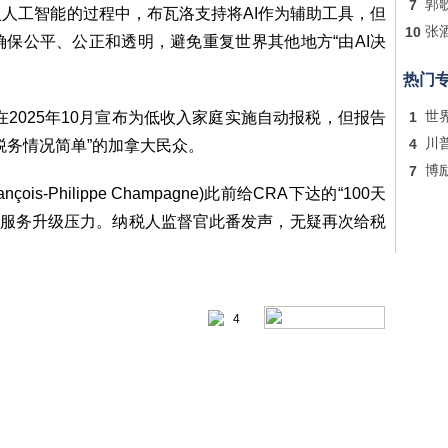
7
郭
引入人工智能的过程中，布瓦洛支持将AI作为辅助工具，但
10
张
保公平、公正和透明，避免重复世界其他地方“由AI决
热门
2025年10月宣布为低收入家庭实施自动报税，但报告
1
世
4
川
税务情况简单”的加拿大民众。
7
博
-Philippe Champagne)此前给CRA下达的“100天
的 服务升级压力。纳税人监督官此番发声，无疑再次给税
4