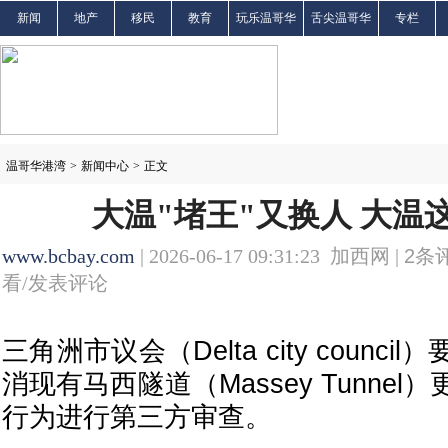
新闻
地产
移民
教育
玩乐温哥华
舌尖温哥华
专栏
温哥华港湾
>
新闻中心
>
正文
大温"堵王"又换人 大温
www.bcbay.com
| 2026-06-17 09:31:23 加西网 |
2
条评
看/发表评论
三角洲市议会（Delta city counc
消现有马西隧道（Massey Tunne
行为进行第三方审查。