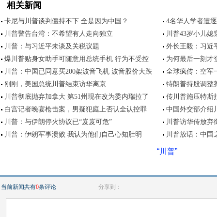
相关新闻
卡尼与川普谈判僵持不下 全是因为中国？
4名华人学者遭
川普警告台湾：不希望有人走向独立
川普43岁小儿
川普：与习近平未谈及关税议题
外长王毅：习近
爆川普贴身女助手可随意用总统手机 行为不受控
为何最后一刻才
川普：中国已同意买200架波音飞机 波音股价大跌
全球疯传：空军
刚刚，美国总统川普结束访华离京
特朗普持股调整惹
川普彻底抛弃加拿大 第51州现在改为委内瑞拉了
传川普施压特斯拉
白宫记者晚宴枪击案，男疑犯庭上否认全认控罪
中国外交部介绍
川普：与伊朗停火协议已“岌岌可危”
川普访华传放弃
川普：伊朗军事溃败 我认为他们自己心知肚明
川普放话：中国
“川普”
当前新闻共有
0
条评论
分享到：