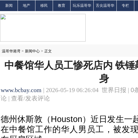
新闻
地产
移民
教育
玩乐温哥华
舌尖温哥华
专栏
温哥华港湾
>
新闻中心
>
正文
中餐馆华人员工惨死店内 铁锤
身
www.bcbay.com
| 2026-05-19 06:26:04 世界日报 |
0
论 |
查看/发表评论
德州休斯敦（Houston）近日发生
在中餐馆工作的华人男员工，被发