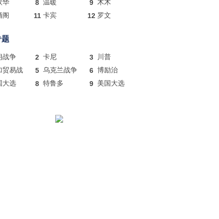
歌华
8
温暖
9
木木
酒阁
11
卡宾
12
罗文
专题
朗战争
2
卡尼
3
川普
加贸易战
5
乌克兰战争
6
博励治
国大选
8
特鲁多
9
美国大选