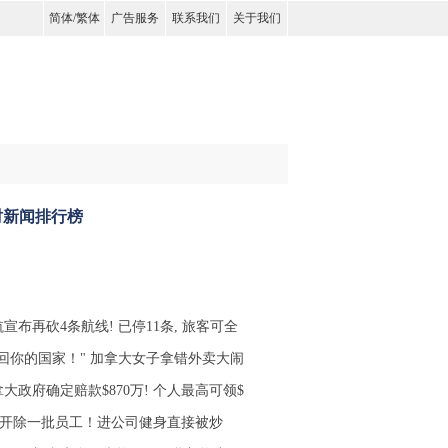
简体
/
繁体
广告服务
联系我们
关于我们
时新闻排行榜
宣布再砍4条航线! 已停11条, 旅客可全
滚回你的国家！" 加拿大女子拿错外卖大闹
大政府确定赔款$870万! 个人最高可领$
ell开除一批员工！进公司健身直接被炒