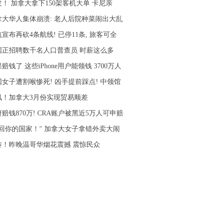
发！ 加拿大拿下150架客机大单 卡尼亲
拿大华人集体崩溃: 老人后院种菜闹出大乱
宣布再砍4条航线! 已停11条, 旅客可全
国正招聘数千名人口普查员 时薪这么多
赔钱了 这些iPhone用户能领钱 3700万人
国女子遭割喉惨死! 凶手提前踩点! 中领馆
讯！加拿大3月份实现贸易顺差
赔钱870万! CRA账户被黑近5万人可申赔
滚回你的国家！" 加拿大女子拿错外卖大闹
传！昨晚温哥华烟花震撼 震惊民众