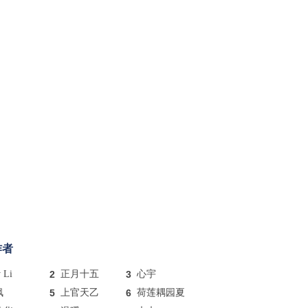
作者
y Li
2
正月十五
3
心宇
枫
5
上官天乙
6
荷莲耦园夏