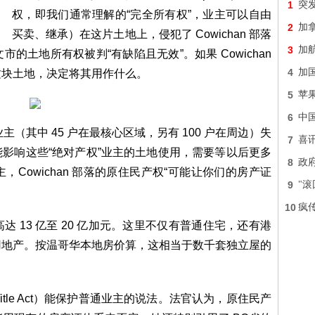
1
突
权，即我们通常理解的“完全所有权”，业主可以自由
2
加
买卖、继承）在这片土地上，侵犯了 Cowichan 部落
3
加航
土地所有权被判“有缺陷且无效”。如果 Cowichan
4
加
这块土地，决定将其用作什么。
5
苹果
6
中
主（其中 45 户在最核心区域，另有 100 户在周边）失
7
喜
是否能影响这些“绝对产权”业主的土地使用，需要等以后更多
8
政府
Cowichan 部落的原住民产权“可能让你们的房产证
9
"
10
疯
 13 亿至 20 亿加元。这里不仅有普通住宅，还有港
用地产。按温哥华本地房价算，这相当于数千套独立屋的
Title Act）能保护普通业主的说法。法官认为，原住民产