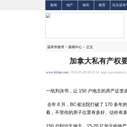
新闻
地产
移民
教育
玩乐温哥
温哥华港湾
>
新闻中心
>
正文
加拿大私有产权要
www.bcbay.com
| 2026-05-08 08:43:34 apps.ourcommons.
一纸判决书，让 150 户地主的房产证变
去年 8 月，BC省法院打破了 170 
着，不管你的房子位置有多好、估价有
150 户列治文地主、15-20 亿加元