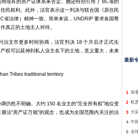
用现有的房产证体系来否定。她还特别引用了 BC省的
原住民权利。此外，法官表示这一判决与联合国《原住民
入BC省法律）精神一致。简单来说，UNDRIP 要求各国尊
当作真正的土地主人对待。
府和列治文市更多时间协商，法官判决 18 个月后才正式生
民产权可以延伸到私人业主名下的土地，意义重大，未来
最新
1
加拿
2
机票
仍然不明确。大约 150 名业主的“完全所有权”地位变
册法“房产证万能”的观念，也成为全国范围内关注的法
3
大
4
中
5
全