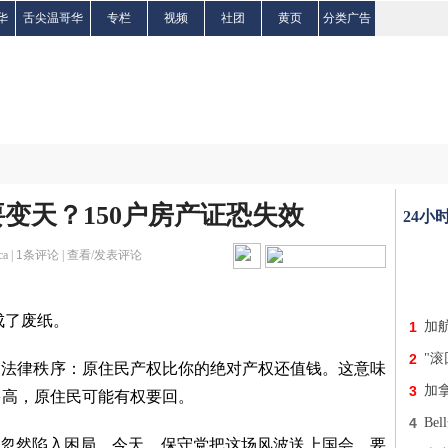
华
舌尖温哥华
专栏
视频
社团
黄页
分类广告
变天？150户房产证恐失效
24小
ca |
1
条评论 |
查看/发表评论
成了废纸。
1
加航
2
"
多年的法律秩序：原住民产权比你的绝对产权还值钱。这意味
3
加拿
多高，原住民可能有权要回。
4
B
的地产忽然陷入困局。今天，保守党把这场风波送上国会，要