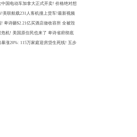
款中国电动车加拿大正式开卖! 价格绝对想
怖!美联航载231人客机撞上货车!最新视频
! 卑诗砸$2.21亿买酒店做收容所 全被毁
权危机! 美国原住民也来了 卑诗省府彻底
暴涨20%: 115万家庭迎房贷生死线! 五步