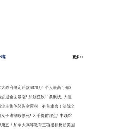
专稿
更多>>
大政府确定赔款$870万! 个人最高可领$
恐迎全面暴涨! 加航狂砍11条航线, 大温
温业主集体怒告空屋税！有苦难言！法院全
国女子遭割喉惨死! 凶手提前踩点! 中领馆
球第五！加拿大高等教育三项指标反超美国