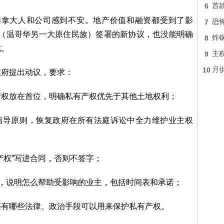
6
首
权”的加拿大人和公司感到不安。地产价值和融资都受到了影
7
恐
 部落（温哥华另一大原住民族）签署的新协议，也没能明确
8
炸锅
忧。
9
主
10
月供
政府提出动议，要求：
私有产权放在首位，明确私有产权优先于其他土地权利；
条指导原则，恢复政府在所有法庭诉讼中全力维护业主权
产权”写进合同，否则不签字；
计划，说明怎么帮助受影响的业主，包括时间表和承诺；
还有哪些法律、政治手段可以用来保护私有产权。