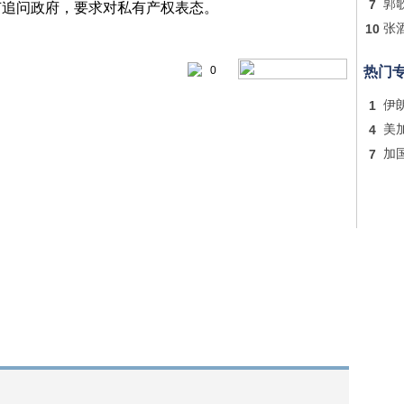
7
郭
节追问政府，要求对私有产权表态。
10
张
0
热门
1
伊
4
美
7
加