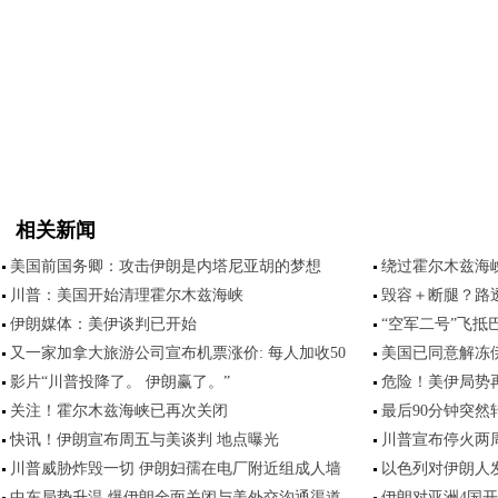
相关新闻
美国前国务卿：攻击伊朗是内塔尼亚胡的梦想
绕过霍尔木兹海
川普：美国开始清理霍尔木兹海峡
毁容＋断腿？路
伊朗媒体：美伊谈判已开始
“空军二号”飞抵
又一家加拿大旅游公司宣布机票涨价: 每人加收50
美国已同意解冻
影片“川普投降了。 伊朗赢了。”
危险！美伊局势
关注！霍尔木兹海峡已再次关闭
最后90分钟突
快讯！伊朗宣布周五与美谈判 地点曝光
川普宣布停火两
川普威胁炸毁一切 伊朗妇孺在电厂附近组成人墙
以色列对伊朗人
中东局势升温 爆伊朗全面关闭与美外交沟通渠道
伊朗对亚洲4国开