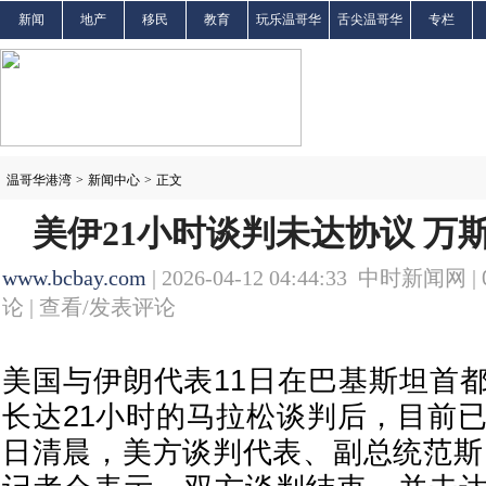
新闻
地产
移民
教育
玩乐温哥华
舌尖温哥华
专栏
温哥华港湾
>
新闻中心
>
正文
美伊21小时谈判未达协议 万
www.bcbay.com
| 2026-04-12 04:44:33 中时新闻网 |
论 |
查看/发表评论
美国与伊朗代表11日在巴基斯坦首
长达21小时的马拉松谈判后，目前已
日清晨，美方谈判代表、副总统范斯（J