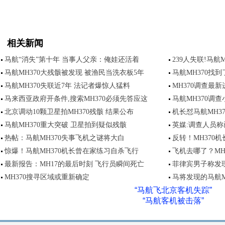
相关新闻
马航“消失”第十年 当事人父亲：俺娃还活着
239人失联!马航
马航MH370大残骸被发现 被渔民当洗衣板5年
马航MH370找到
马航MH370失联近7年 法记者爆惊人猛料
MH370调查最
马来西亚政府开条件,搜索MH370必须先答应这
马航MH370调
北京调动10颗卫星拍MH370残骸 结果公布
机长怼马航MH3
马航MH370重大突破 卫星拍到疑似残骸
英媒:调查人员称
热帖：马航MH370失事飞机之谜将大白
反转！MH370
惊爆！马航MH370机长曾在家练习自杀飞行
飞机去哪了？MH
最新报告：MH17的最后时刻 飞行员瞬间死亡
菲律宾男子称发现
MH370搜寻区域或重新确定
马将发现的马航M
“马航飞北京客机失踪”
“马航客机被击落”