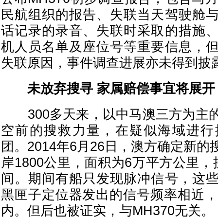
民航组织的报告、失联当天驾驶舱
话记录的录音、失联时采取的措施
机人员名单及座位号等重要信息，
失联原因，事件调查进展亦未得到披
未放弃搜寻 家属赔偿事宜将展开
300多天来，以中马澳三方为主
空前的搜救力量，在疑似海域进行
团。2014年6月26日，澳方确定新
岸1800公里，面积为6万平方公里
间。期间有船只发现脉冲信号，这
黑匣子定位器发出的信号频率相近，
内。但后也被证实，与MH370无关。