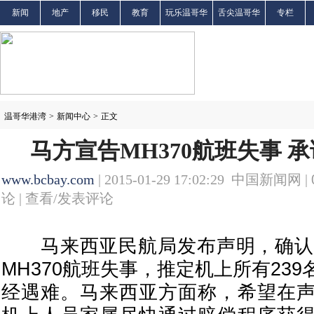
新闻
地产
移民
教育
玩乐温哥华
舌尖温哥华
专栏
温哥华港湾
>
新闻中心
>
正文
马方宣告MH370航班失事 
www.bcbay.com
| 2015-01-29 17:02:29 中国新闻网 |
论 |
查看/发表评论
马来西亚民航局发布声明，确认去
MH370航班失事，推定机上所有23
经遇难。马来西亚方面称，希望在