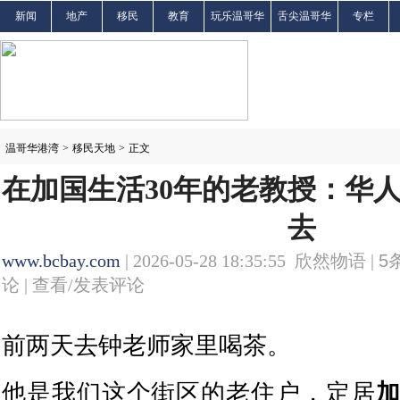
新闻
地产
移民
教育
玩乐温哥华
舌尖温哥华
专栏
温哥华港湾
>
移民天地
>
正文
在加国生活30年的老教授：华
去
www.bcbay.com
| 2026-05-28 18:35:55 欣然物语 |
5
论 |
查看/发表评论
前两天去钟老师家里喝茶。
他是我们这个街区的老住户，定居