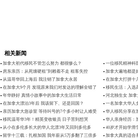
相关新闻
加拿大初代移民不管怎么努力 都很惨么？
一位移民精神科
房东亲历：从死缠硬租”到赖着不走 租客失控
加拿大遍地都是
从温哥华回上海后 我注销了加拿大永居
在加拿大打拼十
在加拿大9个月 发现原来我们对发达的理解全错了
移民生活：入选
年华静好 真情小故事中的加拿大生活日常
河北独生女 加拿
在加拿大漂泊3年后 我该留下、还是回国？
一名加拿大华人
亲历加拿大急诊室 等待叫号的7个多小时让人难受
华人移民分享在
移民温哥华3年！精英变收银员 日子苦到想哭
华人亲身经历：
从小在多伦多长大的华人北漂3年又回到多伦多
40岁才开始学
留学十三载：扎根加国 我年薪从5万多翻了三倍多
加拿大真的适合