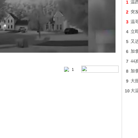
1
温
2
突发
3
温
4
立即
5
又进
6
加拿
7
4
1
8
加
9
大
10
大