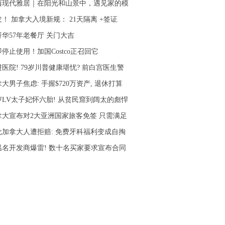
西现代雅居｜在阳光和山景中，遇见家的模
！ 加拿大入境新规： 21天隔离 +签证
哥华57年老餐厅 关门大吉
停止使用！加国Costco正召回它
医院! 79岁川普健康堪忧? 前白宫医生警
大男子焦虑: 手握$720万资产, 退休打算
4岁LV太子妃怀六胎! 从贫民窟到阔太的彪悍
拿大宣布对2大亚洲国家旅客免签 只需满足
批加拿大人遭拒赔: 免费牙科福利变成自掏
温名开发商爆雷! 数十名买家要求宣布合同