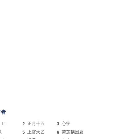
作者
y Li
2
正月十五
3
心宇
枫
5
上官天乙
6
荷莲耦园夏