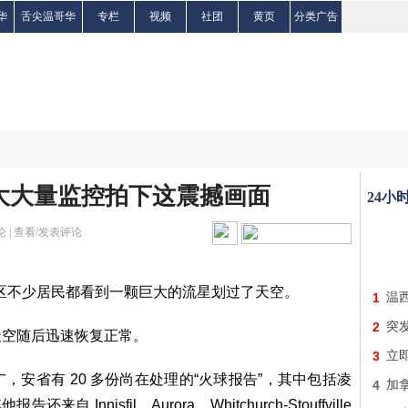
华
舌尖温哥华
专栏
视频
社团
黄页
分类广告
大大量监控拍下这震撼画面
24小
 |
查看/发表评论
地区不少居民都看到一颗巨大的流星划过了天空。
1
温
2
突发
天空随后迅速恢复正常。
3
立即
安省有 20 多份尚在处理的“火球报告”，其中包括凌
4
加拿
 Innisfil、Aurora、Whitchurch-Stouffville