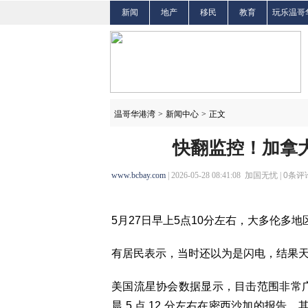
新闻
地产
移民
教育
玩乐温哥
温哥华港湾
>
新闻中心
>
正文
快翻监控！加拿
www.bcbay.com
| 2026-05-28 08:41:08 加国无忧 |
0
条评论
5月27日早上5点10分左右，大多伦多
有居民表示，当时还以为是闪电，结果
美国流星协会数据显示，目击范围非常广，
晨 5 点 12 分左右在密西沙加的报告。其他报告还来自