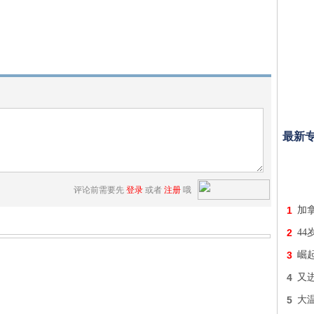
最新
评论前需要先
登录
或者
注册
哦
1
加拿
2
4
3
崛起
4
又进
5
大