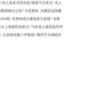
发:华人首富冲浪失联?身家千亿美元! 本人
省要闹独立公投? 卡尼警告: 别重蹈这国覆
204死! 世界杯或引爆加拿大疫情? 专家
年从上海移民加拿大! 76岁老人露宿温哥华
发: 白宫附近数十声枪响! 曝伊万卡成暗杀