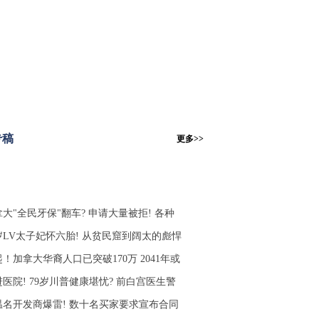
专稿
更多>>
大"全民牙保"翻车? 申请大量被拒! 各种
4岁LV太子妃怀六胎! 从贫民窟到阔太的彪悍
！加拿大华裔人口已突破170万 2041年或
医院! 79岁川普健康堪忧? 前白宫医生警
温名开发商爆雷! 数十名买家要求宣布合同