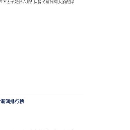
4岁LV太子妃怀六胎! 从贫民窟到阔太的彪悍
时新闻排行榜