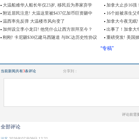
大温船难华人船长年仅23岁, 移民后为养家弃学
加拿大止步16
附近居民注意! 大温这里被$437亿加币巨资砸中
16个娃被亲生父
温西率先反弹 大温楼市风向变了
加拿大今夜无眠!
加州设立李小龙日! 他凭什么让西方崇拜至今？
出事了！加拿大
刚刚! 卡尼砸$30亿建马西隧道 与BC达历史性协议
重磅突发! 美国
“专稿”
当前新闻共有
3
条评论
分享到：
评论前需
全部评论
游客
2026年07月09日 12:21