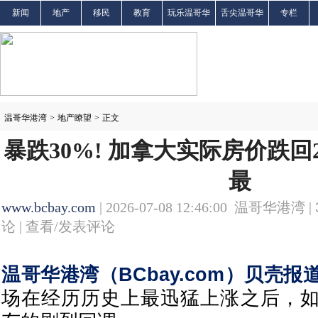
新闻
地产
移民
教育
玩乐温哥华
舌尖温哥华
专栏
温哥华港湾
>
地产瞭望
>
正文
暴跌30%! 加拿大实际房价跌回2
最
www.bcbay.com
| 2026-07-08 12:46:00 温哥华港湾 |
论 |
查看/发表评论
温哥华港湾（BCbay.com）贝壳报
场在经历历史上最迅猛上涨之后，