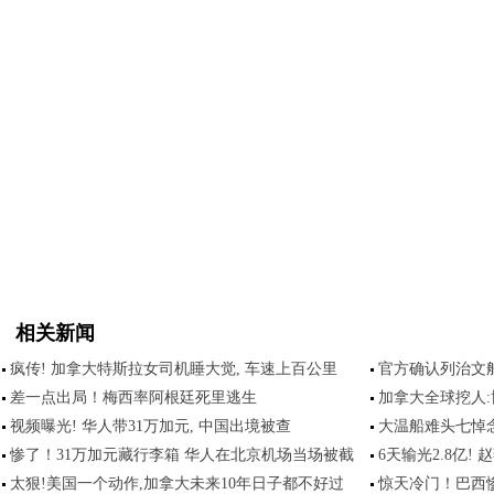
相关新闻
疯传! 加拿大特斯拉女司机睡大觉, 车速上百公里
官方确认列治文船
差一点出局！梅西率阿根廷死里逃生
加拿大全球挖人:
视频曝光! 华人带31万加元, 中国出境被查
大温船难头七悼念
惨了！31万加元藏行李箱 华人在北京机场当场被截
6天输光2.8亿
太狠!美国一个动作,加拿大未来10年日子都不好过
惊天冷门！巴西惨