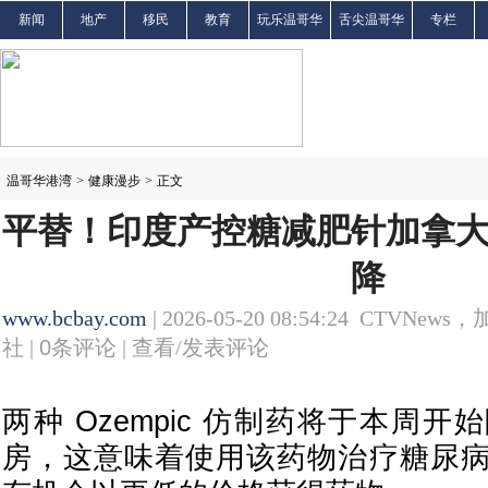
新闻
地产
移民
教育
玩乐温哥华
舌尖温哥华
专栏
温哥华港湾
>
健康漫步
>
正文
平替！印度产控糖减肥针加拿
降
www.bcbay.com
| 2026-05-20 08:54:24 CTVNews
社 |
0
条评论 |
查看/发表评论
两种 Ozempic 仿制药将于本周
房，这意味着使用该药物治疗糖尿