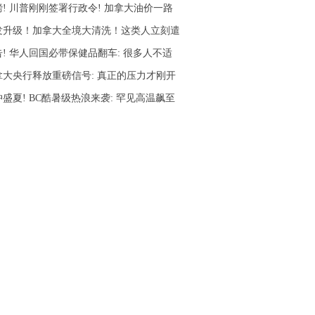
磅! 川普刚刚签署行政令! 加拿大油价一路
发升级！加拿大全境大清洗！这类人立刻遣
告! 华人回国必带保健品翻车: 很多人不适
拿大央行释放重磅信号: 真正的压力才刚开
盛夏! BC酷暑级热浪来袭: 罕见高温飙至