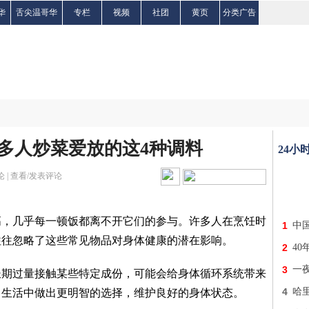
华
舌尖温哥华
专栏
视频
社团
黄页
分类广告
很多人炒菜爱放的这4种调料
24小
 |
查看/发表评论
高，几乎每一顿饭都离不开它们的参与。许多人在烹饪时
1
中
往往忽略了这些常见物品对身体健康的潜在影响。
2
40
3
一
长期过量接触某些特定成份，可能会给身体循环系统带来
4
哈
常生活中做出更明智的选择，维护良好的身体状态。