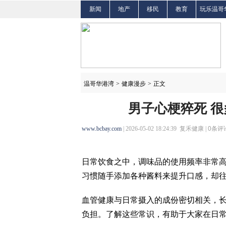
新闻
地产
移民
教育
玩乐温哥
温哥华港湾
>
健康漫步
>
正文
男子心梗猝死 
www.bcbay.com
| 2026-05-02 18:24:39 复禾健康 |
0
条评论
日常饮食之中，调味品的使用频率非常
习惯随手添加各种酱料来提升口感，却
血管健康与日常摄入的成份密切相关，
负担。了解这些常识，有助于大家在日