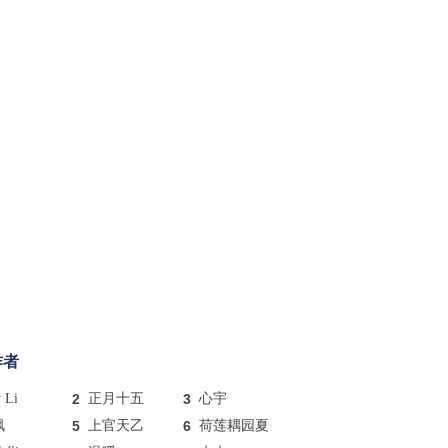
作者
y Li
2
正月十五
3
心宇
枫
5
上官天乙
6
荷莲耦园夏