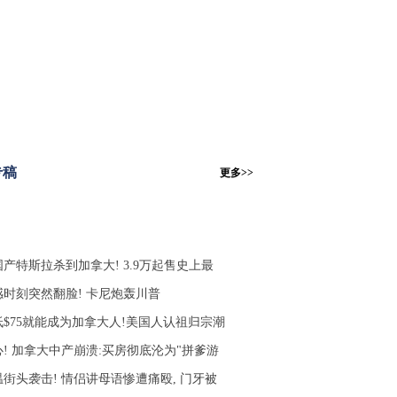
专稿
更多>>
国产特斯拉杀到加拿大! 3.9万起售史上最
感时刻突然翻脸! 卡尼炮轰川普
低$75就能成为加拿大人!美国人认祖归宗潮
心! 加拿大中产崩溃:买房彻底沦为"拼爹游
温街头袭击! 情侣讲母语惨遭痛殴, 门牙被