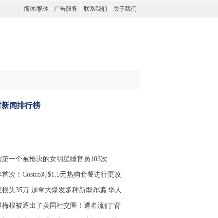
简体
/
繁体
广告服务
联系我们
关于我们
时新闻排行榜
国第一个被枪决的女明星睡官员103次
年首次！Costco对$1.5元热狗套餐进行更改
夜损失35万 加拿大爆发多种新型诈骗 华人
里梅根被逐出了美国社交圈！遭名流们“背