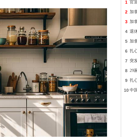
1
官
2
加
3
加
4
退
5
加拿
6
扎心
7
突
8
2
9
扎
10
中