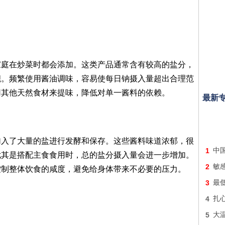
家庭在炒菜时都会添加。这类产品通常含有较高的盐分，
觑。频繁使用酱油调味，容易使每日钠摄入量超出合理范
用其他天然食材来提味，降低对单一酱料的依赖。
最新
加入了大量的盐进行发酵和保存。这些酱料味道浓郁，很
1
中
尤其是搭配主食食用时，总的盐分摄入量会进一步增加。
2
敏
控制整体饮食的咸度，避免给身体带来不必要的压力。
3
最
4
扎
5
大