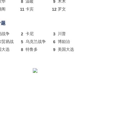
歌华
8
温暖
9
木木
酒阁
11
卡宾
12
罗文
专题
朗战争
2
卡尼
3
川普
加贸易战
5
乌克兰战争
6
博励治
国大选
8
特鲁多
9
美国大选