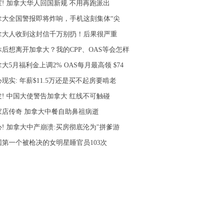
宣! 加拿大华人回国新规 不用再跑派出
拿大全国警报即将炸响，手机这刻集体“尖
拿大人收到这封信千万别扔！后果很严重
休后想离开加拿大？我的CPP、OAS等会怎样
大5月福利金上调2% OAS每月最高领 $74
现实: 年薪$11.5万还是买不起房要啃老
发! 中国大使警告加拿大 红线不可触碰
9家店传奇 加拿大中餐自助鼻祖病逝
心! 加拿大中产崩溃:买房彻底沦为"拼爹游
国第一个被枪决的女明星睡官员103次