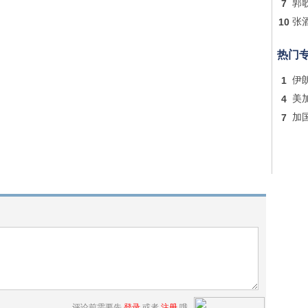
7
郭
10
张
热门
1
伊
4
美
7
加
评论前需要先
登录
或者
注册
哦