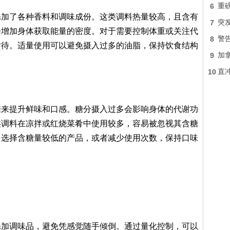
6
重
添加了各种香料和调味成份。这类调料热量较高，且含有
7
突
会增加身体获取能量的密度。对于需要控制体重或关注代
8
警
对待。适量使用可以避免摄入过多的油脂，保持饮食结构
9
加
10
直冲
糖来提升鲜味和口感。糖分摄入过多会影响身体的代谢功
类调料在凉拌或红烧菜肴中使用较多，容易被忽视其含糖
，选择含糖量较低的产品，或者减少使用次数，保持口味
添加调味品，避免凭感觉随手倾倒。通过量化控制，可以