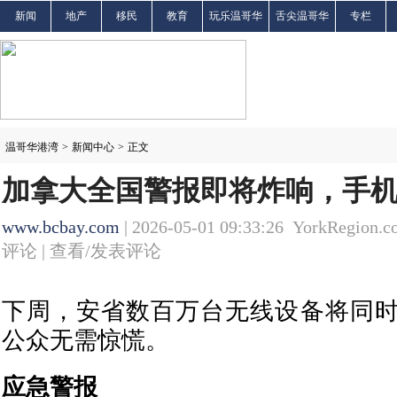
新闻
地产
移民
教育
玩乐温哥华
舌尖温哥华
专栏
温哥华港湾
>
新闻中心
>
正文
加拿大全国警报即将炸响，手机
www.bcbay.com
| 2026-05-01 09:33:26 YorkRegion.c
评论 |
查看/发表评论
下周，安省数百万台无线设备将同
公众无需惊慌。
应急警报