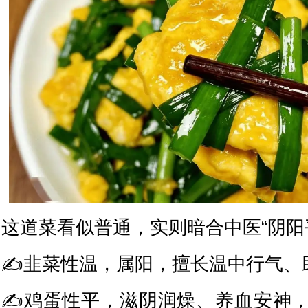
这道菜看似普通，实则暗合中医“阴阳
✍韭菜性温，属阳，擅长温中行气、
✍鸡蛋性平，滋阴润燥、养血安神