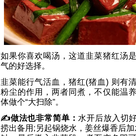
如果你喜欢喝汤，这道韭菜猪红汤
气的好选择。
韭菜能行气活血，猪红(猪血) 则有
粉尘的作用，两者同煮，不仅能温
体做个“大扫除”。
✍做法也非常简单：
水开后放入切
捞出备用;另起锅烧水，姜丝爆香后加