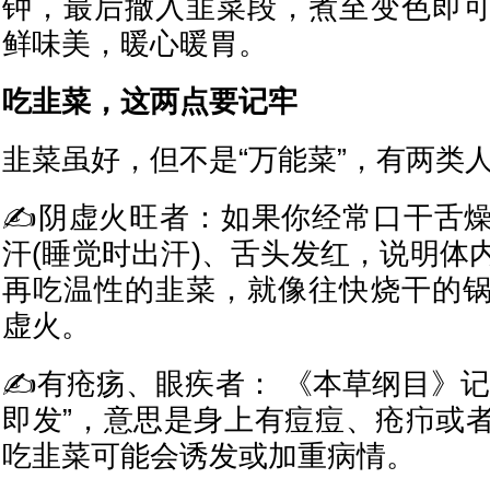
钟，最后撒入韭菜段，煮至变色即
鲜味美，暖心暖胃。
吃韭菜，这两点要记牢
韭菜虽好，但不是“万能菜”，有两类
✍阴虚火旺者：如果你经常口干舌
汗(睡觉时出汗)、舌头发红，说明体
再吃温性的韭菜，就像往快烧干的
虚火。
✍有疮疡、眼疾者： 《本草纲目》记
即发”，意思是身上有痘痘、疮疖或
吃韭菜可能会诱发或加重病情。