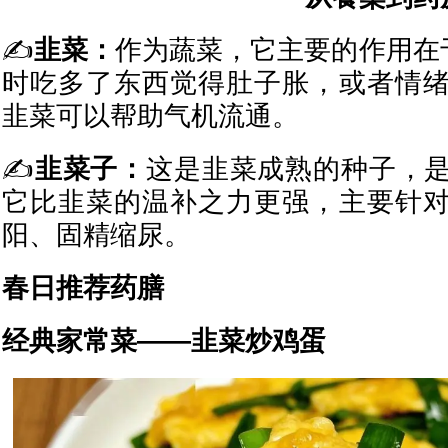
✍
韭菜：
作为蔬菜，它主要的作用在于
时吃多了东西觉得肚子胀，或者情
韭菜可以帮助气机流通。
✍
韭菜子：
这是韭菜成熟的种子，
它比韭菜的温补之力更强，主要针
阳、固精缩尿。
春日推荐药膳
经典家常菜——韭菜炒鸡蛋