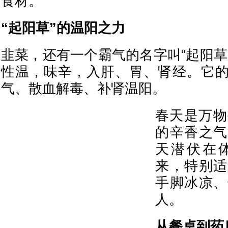
食材。
“起阳草”的温阳之力
韭菜，还有一个霸气的名字叫“起阳草
性温，味辛，入肝、胃、肾经。它
气、散血解毒、补肾温阳。
春天是万物
的辛香之气
天潜伏在
来，特别适
手脚冰凉、
人。
从餐桌到药