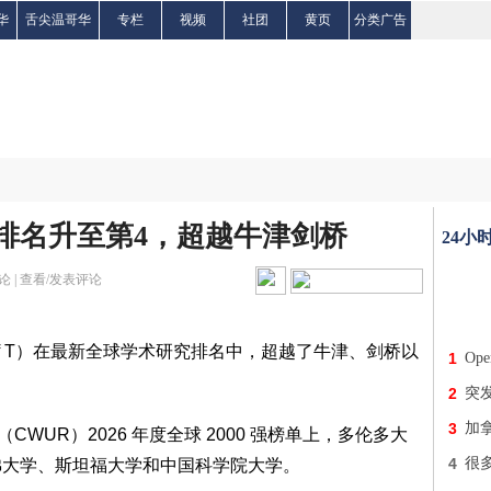
华
舌尖温哥华
专栏
视频
社团
黄页
分类广告
排名升至第4，超越牛津剑桥
24小
论 |
查看/发表评论
nto，U of T）在最新全球学术研究排名中，超越了牛津、剑桥以
1
Op
2
突发
3
加拿
 Rankings（CWUR）2026 年度全球 2000 强榜单上，多伦多大
4
很多
佛大学、斯坦福大学和中国科学院大学。