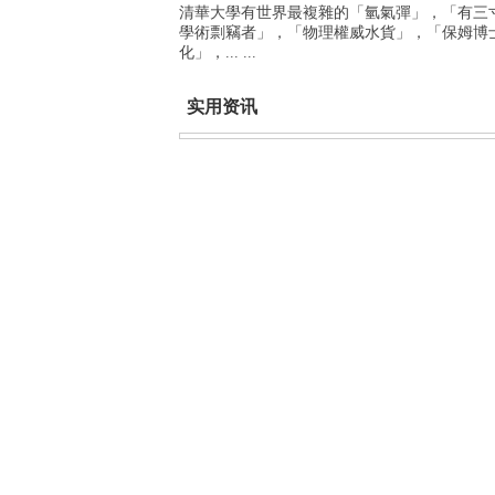
清華大學有世界最複雜的「氫氣彈」，「有三
學術剽竊者」，「物理權威水貨」，「保姆博
化」，... ...
实用资讯