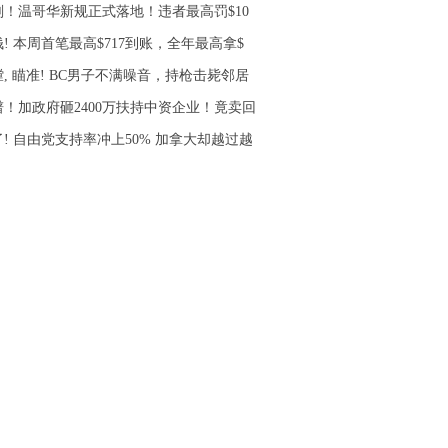
刚！温哥华新规正式落地！违者最高罚$10
! 本周首笔最高$717到账，全年最高拿$
, 瞄准! BC男子不满噪音，持枪击毙邻居
谱！加政府砸2400万扶持中资企业！竟卖回
了! 自由党支持率冲上50% 加拿大却越过越