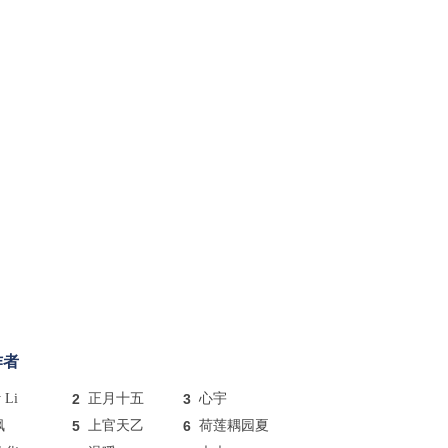
作者
y Li
2
正月十五
3
心宇
枫
5
上官天乙
6
荷莲耦园夏