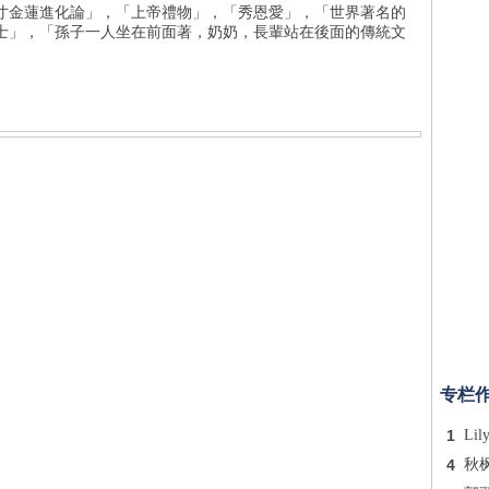
寸金蓮進化論」，「上帝禮物」，「秀恩愛」，「世界著名的
士」，「孫子一人坐在前面著，奶奶，長輩站在後面的傳統文
专栏
1
Lil
4
秋