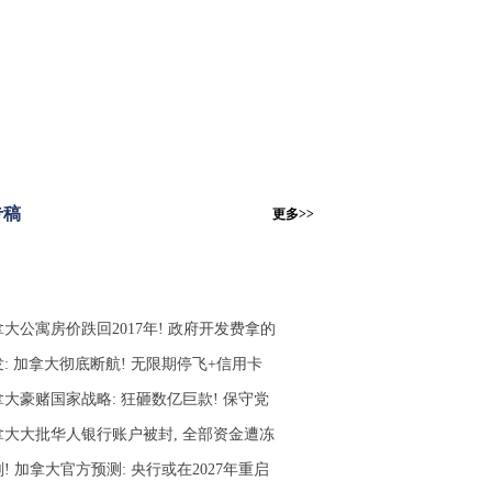
专稿
更多>>
大公寓房价跌回2017年! 政府开发费拿的
: 加拿大彻底断航! 无限期停飞+信用卡
拿大豪赌国家战略: 狂砸数亿巨款! 保守党
拿大大批华人银行账户被封, 全部资金遭冻
! 加拿大官方预测: 央行或在2027年重启