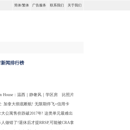
简体
/
繁体
广告服务
联系我们
关于我们
时新闻排行榜
en House：温西｜静奢风｜学区房 比照片
: 加拿大彻底断航! 无限期停飞+信用卡
大公寓售价跌破2017年! 这类单元最难出
人做错了!退休后才提RRSP,可能被CRA拿