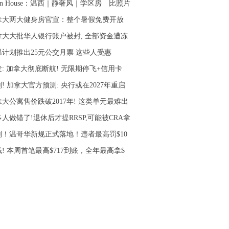
en House：温西｜静奢风｜学区房 比照片
拿大两大健身房官宣：整个暑假免费开放
拿大大批华人银行账户被封, 全部资金遭冻
温计划推出25元公交月票 这些人受惠
: 加拿大彻底断航! 无限期停飞+信用卡
! 加拿大官方预测: 央行或在2027年重启
大公寓售价跌破2017年! 这类单元最难出
人做错了!退休后才提RRSP,可能被CRA拿
刚！温哥华新规正式落地！违者最高罚$10
! 本周首笔最高$717到账，全年最高拿$