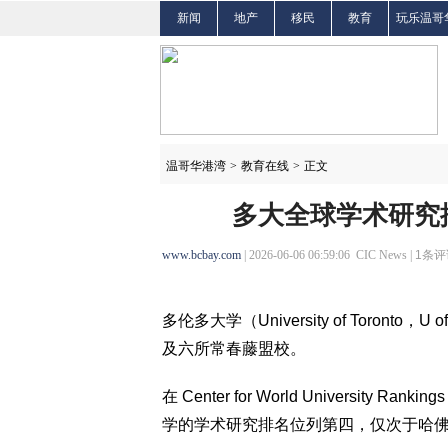
新闻
地产
移民
教育
玩乐温哥
温哥华港湾
>
教育在线
>
正文
多大全球学术研究
www.bcbay.com
| 2026-06-06 06:59:06 CIC News |
1
条评
多伦多大学（University of Toro
及六所常春藤盟校。
在 Center for World University
学的学术研究排名位列第四，仅次于哈