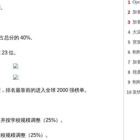
1
Op
据。
2
加
3
加
4
大
占总分的 40%。
5
突发
6
刚刚
23 位。
7
加拿
8
很多
9
刚
院校，排名最靠前的进入全球 2000 强榜单。
10
发钱
并按学校规模调整（25%）。
校规模调整（25%）。