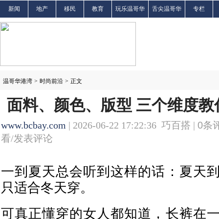
新闻
地产
移民
教育
玩乐温哥华
舌尖温哥华
专栏
温哥华港湾
>
时尚前沿
>
正文
面料、颜色、版型 三个维度教
www.bcbay.com
| 2026-06-22 17:22:36 巧百搭 |
0
条评
看/发表评论
一到夏天总会听到这样的话：夏天
只适合冬天穿。
可真正懂穿的女人都知道，长裤在