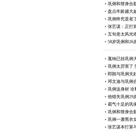
巩俐和替身合
盘点年龄越大越
巩俐终究是老
张艺谋：正打
五旬老太风光依旧
58岁巩俐和2
戛纳已挂巩俐
巩俐太厉害了
郎朗与巩俐夫
邓文迪与巩俐合
巩俐这身材 
他错失巩俐29
霸气十足的巩
巩俐和替身合
巩俐一袭黑衣
张艺谋本打算