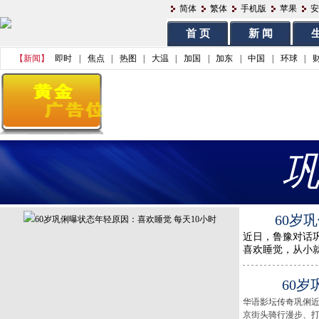
简体
繁体
手机版
苹果
安
首 页
新 闻
生
【新闻】
即时
|
焦点
|
热图
|
大温
|
加国
|
加东
|
中国
|
环球
|
60岁
近日，鲁豫对话
喜欢睡觉，从小就要
60
华语影坛传奇巩俐近
京街头骑行漫步、打卡城