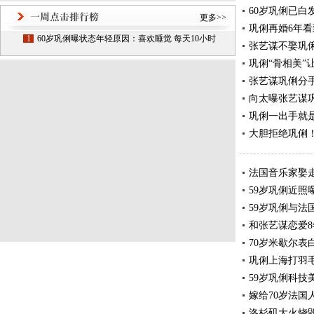
60岁巩俐已白
更多>>
巩俐再婚6年看到
1
60岁巩俐曝状态年轻原因：喜欢睡觉 每天10小时
张艺谋不娶巩
巩俐“骨相美”
张艺谋巩俐分
向太曝张艺谋
巩俐一出手就
大胆拒绝巩俐
法国音乐家娶走
59岁巩俐近照
59岁巩俐与法
和张艺谋恋爱8
70岁米歇尔表
巩俐上海打羽
59岁巩俐科技
嫁给70岁法国
洛杉矶大火烧