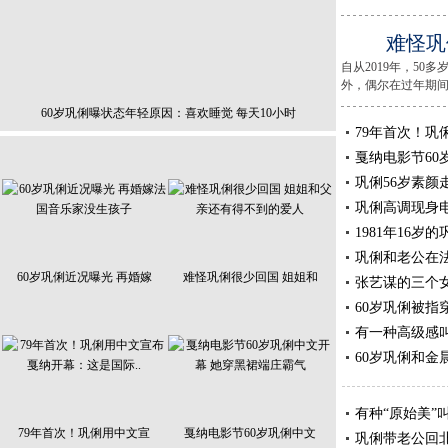
难怪巩
自从2019年，5
外，偶尔在过年期间，
60岁巩俐曝状态年轻原因：喜欢睡觉 每天10小时
79年首次！
戛纳电影节60
巩俐56岁素颜
巩俐高调现身电
1981年16
巩俐和老公在
60岁巩俐近况曝光 再婚嫁
难怪巩俐很少回国 姐姐和
张艺谋的三个女
60岁巩俐被指
有一种高级感
60岁巩俐和金
有种“原始美”
79年首次！巩俐用中文宣
戛纳电影节60岁巩俐中文
巩俐带老公回