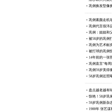
巩俐换发型像
巩俐素颜走机场
巩俐代言假洋
巩俐：姐姐和父
被58岁的巩俐
巩俐为艺术献
被打球的巩俐惊
14年前的一张
巩俐直言“每周
巩俐59岁美得
58岁巩俐近照
盘点越老越有味
惊艳！58岁巩
59岁巩俐新杂
1988年 张艺