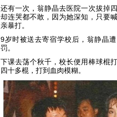
还有一次，翁静晶去医院一次拔掉
却连哭都不敢，因为她深知，只要
亲暴打。
9岁时被送去寄宿学校后，翁静晶
罚。
下课去荡个秋千，校长便用棒球棍
四十多棍，打到血肉模糊。