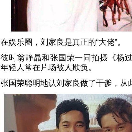
在娱乐圈，刘家良是真正的“大佬”。
彼时翁静晶和张国荣一同拍摄《杨
年轻人常在片场被人欺负。
张国荣聪明地认刘家良做了干爹，从