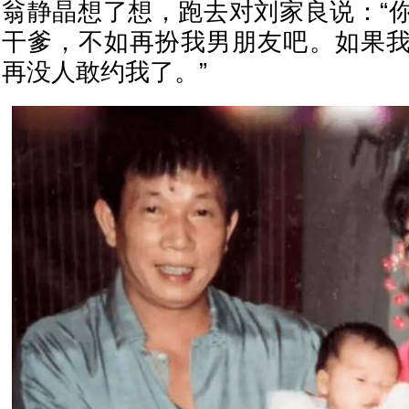
翁静晶想了想，跑去对刘家良说：“
干爹，不如再扮我男朋友吧。如果
再没人敢约我了。”