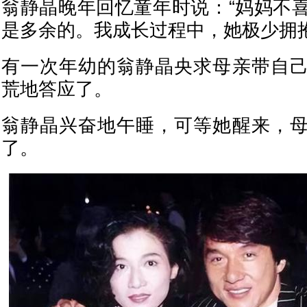
翁静晶晚年回忆童年时说：“妈妈不
是多余的。我成长过程中，她极少拥抱
有一次年幼的翁静晶央求母亲带自
荒地答应了。
翁静晶兴奋地午睡，可等她醒来，
了。