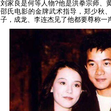
刘家良是何等人物?他是洪拳宗师、
邵氏电影的金牌武术指导，郑少秋
子，成龙、李连杰见了他都要尊称一声