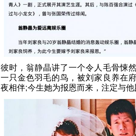
彼时，翁静晶讲了一个令人毛骨悚
一只金色羽毛的鸟，被刘家良养在
夜相伴;今生她为报恩而来，注定与他