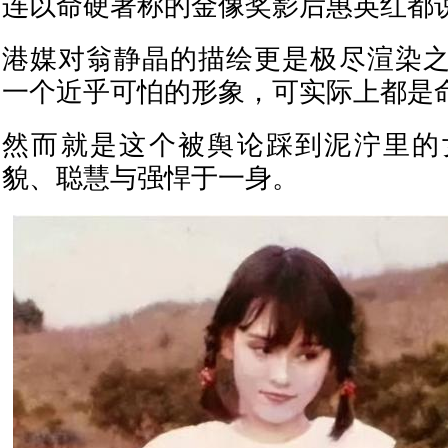
连以命硬著称的金像奖影后惠英红都说
港媒对翁静晶的描绘更是极尽渲染
一个近乎可怕的形象，可实际上都是
然而就是这个被舆论踩到泥泞里的
貌、聪慧与强悍于一身。