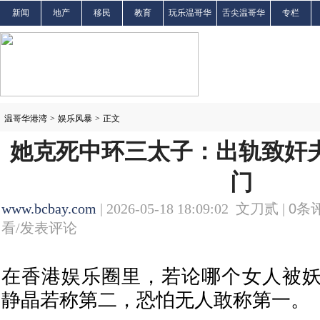
新闻
地产
移民
教育
玩乐温哥华
舌尖温哥华
专栏
温哥华港湾
>
娱乐风暴
>
正文
她克死中环三太子：出轨致奸夫
门
www.bcbay.com
| 2026-05-18 18:09:02 文刀贰 |
0
条评
看/发表评论
在香港娱乐圈里，若论哪个女人被
静晶若称第二，恐怕无人敢称第一。