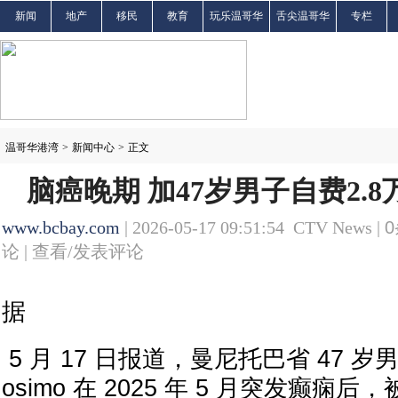
新闻
地产
移民
教育
玩乐温哥华
舌尖温哥华
专栏
温哥华港湾
>
新闻中心
>
正文
脑癌晚期 加47岁男子自费2.8
www.bcbay.com
| 2026-05-17 09:51:54 CTV News |
0
论 |
查看/发表评论
据
5 月 17 日报道，曼尼托巴省 47 岁男子 F
osimo 在 2025 年 5 月突发癫痫