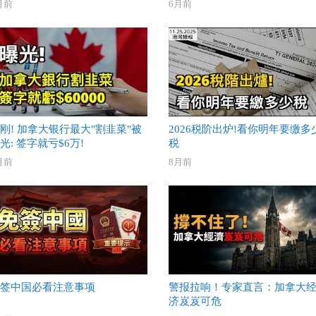
月前
6月前
刚! 加拿大银行最大"割韭菜"被
2026税阶出炉!看你明年要缴多
光: 签字就亏$6万!
税
月前
8月前
签中国必看注意事项
警报拉响！专家直言：加拿大
济岌岌可危