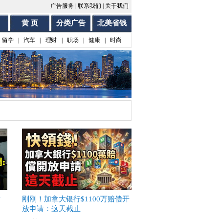
广告服务
|
联系我们
|
关于我们
黄 页
分类广告
北美省钱
留学
|
汽车
|
理财
|
职场
|
健康
|
时尚
这
刚刚！加拿大银行$1100万赔偿开
放申请：这天截止