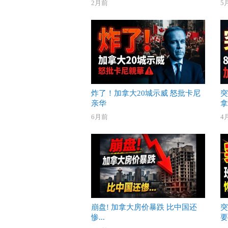
2月前
5
炸了！加拿大20城示威 怒批卡尼
突
亲华
拿
6月前
4
崩盘! 加拿大房价暴跌 比中国还
突
惨...
要