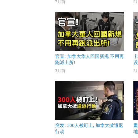
7月前
2
官宣! 加拿大华人回国新规 不用再
卡
跑派出所!
设
3月前
3
突发! 300人被盯上, 加拿大掀遣返
重
行动
地