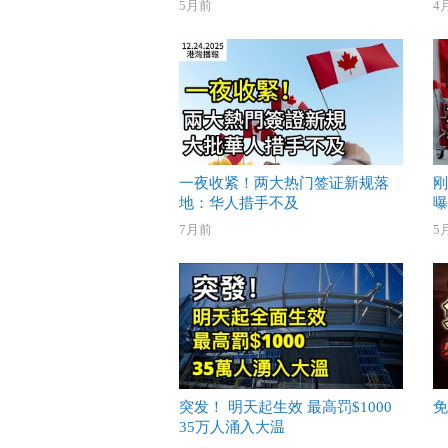
5月前
4
一夜收紧！两大热门签证新规落
刚
地：华人措手不及
曝
7月前
5
突发！ 明天起生效 最高罚$1000
免
35万人涌入大温