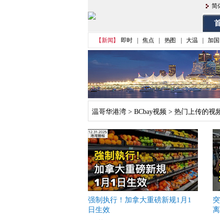
简
首
【新闻】
即时
|
焦点
|
热图
|
大温
|
加国
温哥华港湾
>
BCbay视频
>
热门上传的视
强制执行！加拿大重磅新规1月1
突
日生效
离