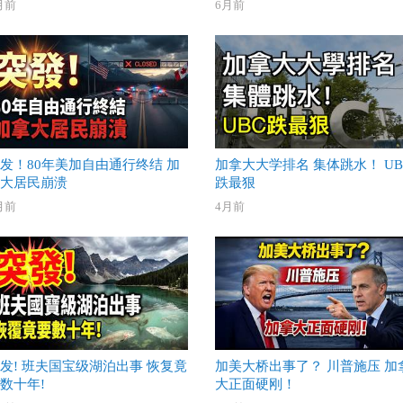
月前
6月前
发！80年美加自由通行终结 加
加拿大大学排名 集体跳水！ UB
大居民崩溃
跌最狠
月前
4月前
发! 班夫国宝级湖泊出事 恢复竟
加美大桥出事了？ 川普施压 加
数十年!
大正面硬刚！