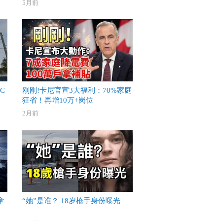
5月前
C
刚刚!卡尼官宣3大福利：70%家庭
狂省！再增10万+岗位
2月前
拿
“她”是谁？ 18岁枪手身份曝光