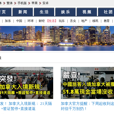
体
繁体
手机版
苹果
安卓
 页
新 闻
生 活
娱 乐
视 频
社 团
|
加东
|
中国
|
环球
|
财经
【生活】
玩乐
|
舌尖
|
地产
|
移民
|
教育
|
频
发！ 加拿大入境新规： 21天隔
加拿大官方提醒：下周起收到
 +签证暂停+直接遣返
封信千万别扔！