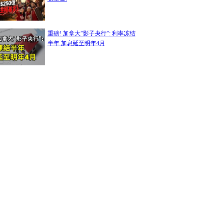
重磅! 加拿大"影子央行": 利率冻结
半年 加息延至明年4月