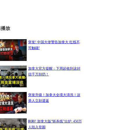
来播放
突发! 中国大使警告加拿大 红线不
可触碰!
加拿大官方提醒：下周起收到这封
信千万别扔！
突发升级！加拿大全境大清洗！这
类人立刻遣返
刚刚! 加拿大版“斩杀线”出炉: 450万
人陷入贫困