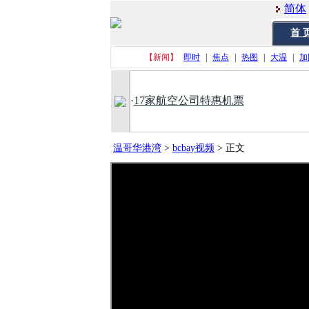
简体
首 
【新闻】
即时
|
焦点
|
热图
|
大温
|
加
·
17家航空公司特惠机票
温哥华港湾
>
bcbay视频
>
正文