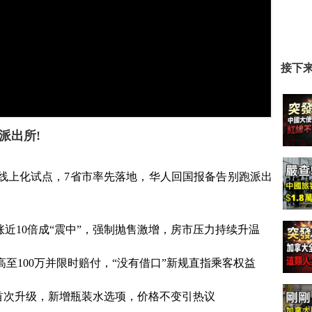
接下
派出所!
记线上化试点，7省市率先落地，华人回国报备告别跑派出
涨近10倍成“震中”，强制抛售激增，房市压力持续升温
高至100万并限时赔付，“没有借口”新规直指乘客权益
40年来首次升级，新增瓶装水选项，价格不变引热议