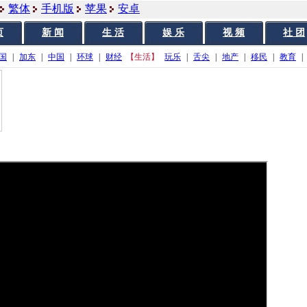
繁体
手机版
苹果
安卓
页
新 闻
生 活
娱 乐
视 频
社 团
国
|
加东
|
中国
|
环球
|
财经
【生活】
玩乐
|
舌尖
|
地产
|
移民
|
教育
|