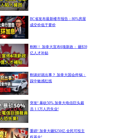
BC省发布最新楼市报告：80%房屋
成交价低于要价
刚刚！ 加拿大宣布6项新政： 砸$59
亿人才补贴
刚谈好就出事？ 加拿大国会炸锅：
踩中敏感红线
突发! 暴砍50% 加拿大电信巨头裁
员 1.1万人恐失业!
重磅! 加拿大砸$250亿 全民可投主
权基金!