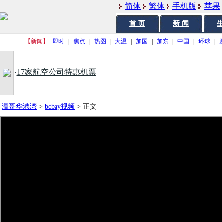
简体
繁体
手机版
苹果
首 页
新 闻
生
【新闻】
即时
|
焦点
|
热图
|
大温
|
加国
|
加东
|
中国
|
环球
|
·
17家航空公司特惠机票
温哥华港湾
>
bcbay视频
>
正文