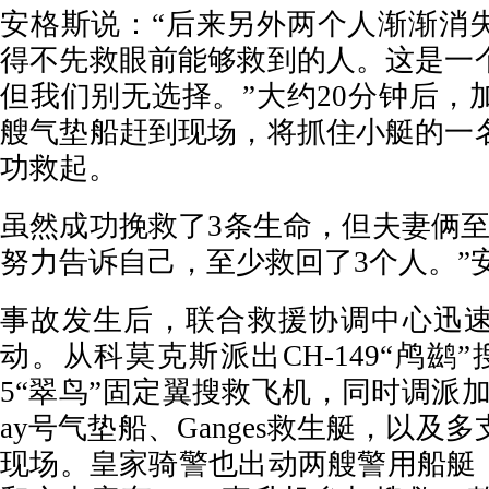
安格斯说：“后来另外两个人渐渐消
得不先救眼前能够救到的人。这是一
但我们别无选择。”大约20分钟后，
艘气垫船赶到现场，将抓住小艇的一
功救起。
虽然成功挽救了3条生命，但夫妻俩至
努力告诉自己，至少救回了3个人。”
事故发生后，联合救援协调中心迅
动。从科莫克斯派出CH-149“鸬鹚”
5“翠鸟”固定翼搜救飞机，同时调派加
ay号气垫船、Ganges救生艇，以及
现场。皇家骑警也出动两艘警用船艇，