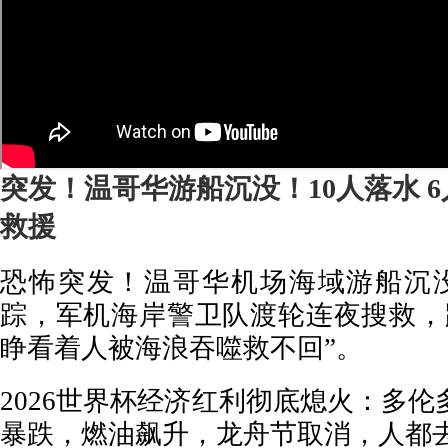
突发！温哥华游船沉没！10人落水 
救援
恐怖突发！温哥华机场海域游船沉没
踪，军机海岸警卫队渡轮连夜搜救，
睁看着人被海浪吞噬救不回”。
2026世界杯经济红利彻底熄火：多
暴跌，燃油飙升，龙舟节取消，人都