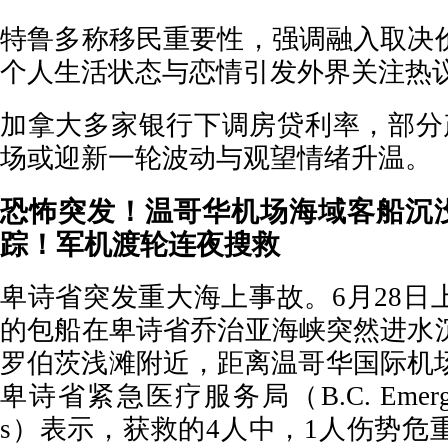
特鲁多称移民重要性，强调融入取决
个人生活状态与恋情引发外界关注热
加拿大多家银行下调房贷利率，部分
场或迎新一轮波动与观望情绪升温。
恐怖突发！温哥华机场海域客船沉没
踪！军机渡轮连夜搜救
卑诗省突发重大海上事故。6月28日
的包船在卑诗省乔治亚海峡突然进水
罗伯茨浅滩附近，距离温哥华国际机场
卑诗省紧急医疗服务局（B.C. Emergency 
s）表示，获救的4人中，1人伤势危