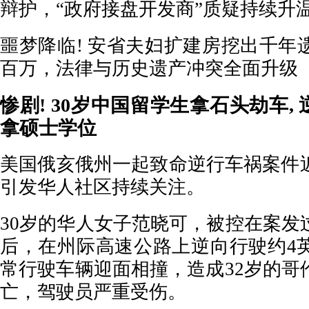
辩护，“政府接盘开发商”质疑持续升
噩梦降临! 安省夫妇扩建房挖出千年
百万，法律与历史遗产冲突全面升级
惨剧! 30岁中国留学生拿石头劫车, 
拿硕士学位
美国俄亥俄州一起致命逆行车祸案件
引发华人社区持续关注。
30岁的华人女子范晓可，被控在案发
后，在州际高速公路上逆向行驶约4
常行驶车辆迎面相撞，造成32岁的哥
亡，驾驶员严重受伤。