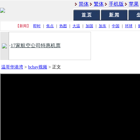
简体
繁体
手机版
苹果
首 页
新 闻
生
【新闻】
即时
|
焦点
|
热图
|
大温
|
加国
|
加东
|
中国
|
环球
|
·
17家航空公司特惠机票
温哥华港湾
>
bcbay视频
>
正文