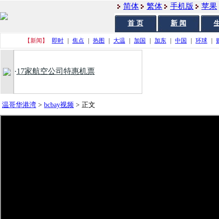
简体
繁体
手机版
苹果
首 页
新 闻
生
【新闻】
即时
|
焦点
|
热图
|
大温
|
加国
|
加东
|
中国
|
环球
|
·
17家航空公司特惠机票
温哥华港湾
>
bcbay视频
>
正文