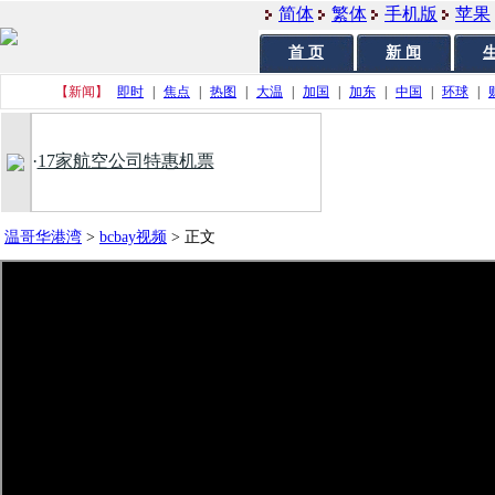
简体
繁体
手机版
苹果
首 页
新 闻
生
【新闻】
即时
|
焦点
|
热图
|
大温
|
加国
|
加东
|
中国
|
环球
|
·
17家航空公司特惠机票
温哥华港湾
>
bcbay视频
>
正文