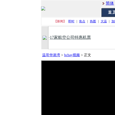
简体
首 
【新闻】
即时
|
焦点
|
热图
|
大温
|
加
·
17家航空公司特惠机票
温哥华港湾
>
bcbay视频
>
正文