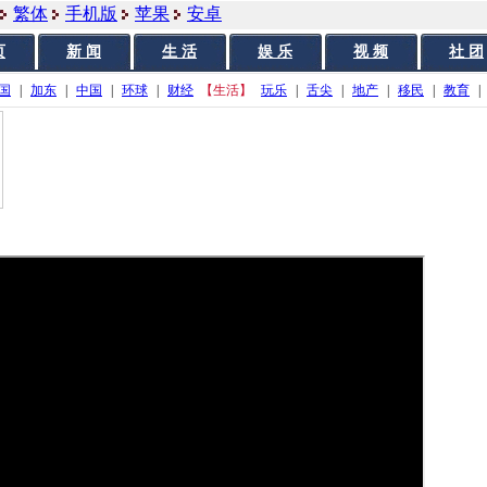
繁体
手机版
苹果
安卓
页
新 闻
生 活
娱 乐
视 频
社 团
国
|
加东
|
中国
|
环球
|
财经
【生活】
玩乐
|
舌尖
|
地产
|
移民
|
教育
|