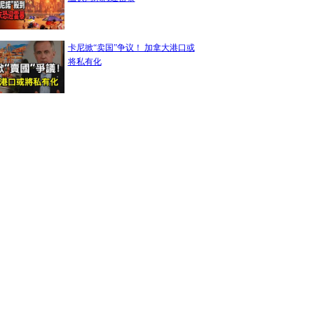
卡尼掀“卖国”争议！ 加拿大港口或
将私有化