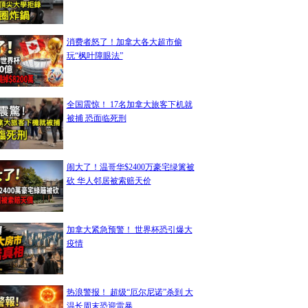
消费者怒了！加拿大各大超市偷
玩“枫叶障眼法”
全国震惊！ 17名加拿大旅客下机就
被捕 恐面临死刑
闹大了！温哥华$2400万豪宅绿篱被
砍 华人邻居被索赔天价
加拿大紧急预警！ 世界杯恐引爆大
疫情
热浪警报！ 超级“厄尔尼诺”杀到 大
温长周末恐迎雷暴