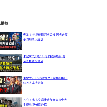
来播放
突发！ 卡尼硬刚阿省公投 阿省必须
参与加拿大建设
卡尼BC“开炮”！ 再卡能源项目 资
金直接转投他省
加拿大210万临时居民工签将到期！
50万人非法滞留
扎心！ 华人学霸惨遭加拿大顶尖大
学拒录 家长圈炸锅