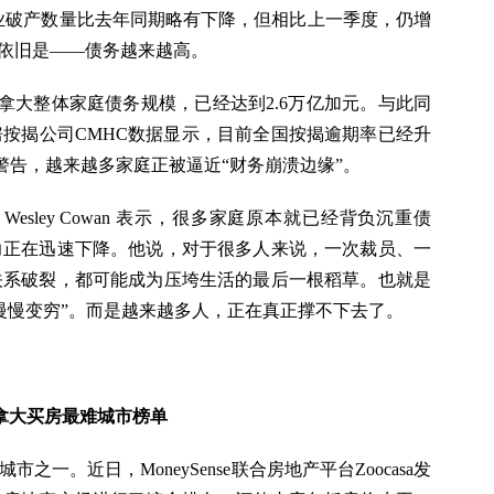
企业破产数量比去年同期略有下降，但相比上一季度，仍增
题依旧是——债务越来越高。
25年加拿大整体家庭债务规模，已经达到2.6万亿加元。与此同
按揭公司CMHC数据显示，目前全国按揭逾期率已经升
专家警告，越来越多家庭正被逼近“财务崩溃边缘”。
sley Cowan 表示，很多家庭原本就已经背负沉重债
力正在迅速下降。他说，对于很多人来说，一次裁员、一
关系破裂，都可能成为压垮生活的最后一根稻草。也就是
慢慢变穷”。而是越来越多人，正在真正撑不下去了。
加拿大买房最难城市榜单
一。近日，MoneySense联合房地产平台Zoocasa发