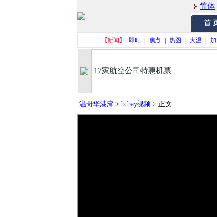
简体
首 
【新闻】
即时
|
焦点
|
热图
|
大温
|
加
·
17家航空公司特惠机票
温哥华港湾
>
bcbay视频
>
正文