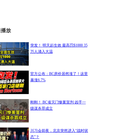
来播放
突发！ 明天起生效 最高罚$1000 35
万人涌入大温
官方公布：BC房价居然涨了！这里
暴涨6.7%
刚刚！ BC省灭门惨案宣判 凶手一
级谋杀罪成立
川习会前夜，北京突然进入“战时状
态”？