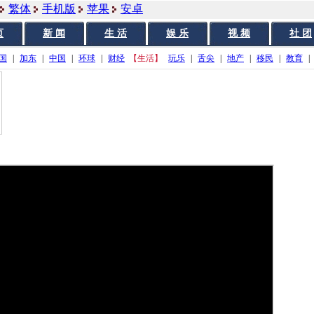
繁体
手机版
苹果
安卓
页
新 闻
生 活
娱 乐
视 频
社 团
国
|
加东
|
中国
|
环球
|
财经
【生活】
玩乐
|
舌尖
|
地产
|
移民
|
教育
|