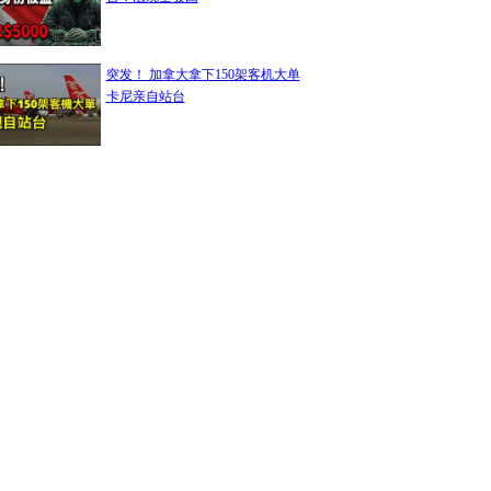
突发！ 加拿大拿下150架客机大单
卡尼亲自站台