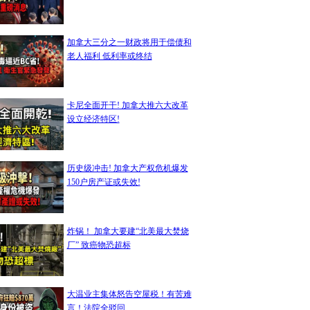
加拿大三分之一财政将用于偿债和
老人福利 低利率或终结
卡尼全面开干! 加拿大推六大改革
设立经济特区!
历史级冲击! 加拿大产权危机爆发
150户房产证或失效!
炸锅！ 加拿大要建“北美最大焚烧
厂” 致癌物恐超标
大温业主集体怒告空屋税！有苦难
言！法院全驳回