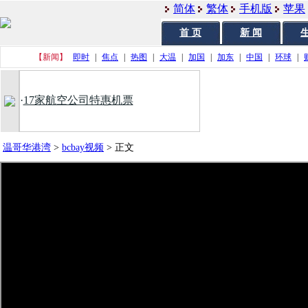
简体
繁体
手机版
苹果
首 页
新 闻
生
【新闻】
即时
|
焦点
|
热图
|
大温
|
加国
|
加东
|
中国
|
环球
|
·
17家航空公司特惠机票
温哥华港湾
>
bcbay视频
>
正文