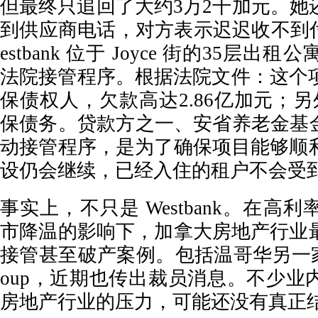
但最终只追回了大约3万2千加元。她
到供应商电话，对方表示迟迟收不到
estbank 位于 Joyce 街的35层
法院接管程序。根据法院文件：这个项
保债权人，欠款高达2.86亿加元；另
保债务。贷款方之一、安省养老金基金 O
动接管程序，是为了确保项目能够顺
设仍会继续，已经入住的租户不会受
事实上，不只是 Westbank。在高
市降温的影响下，加拿大房地产行业
接管甚至破产案例。包括温哥华另一家大
oup，近期也传出裁员消息。不少业
房地产行业的压力，可能还没有真正