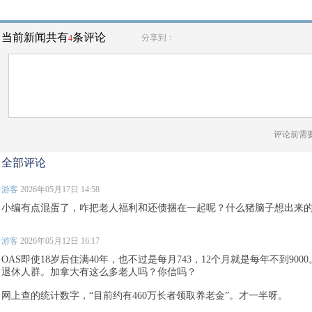
当前新闻共有
条评论
分享到：
4
评论前需
全部评论
游客
2026年05月17日 14:58
小编有点混蛋了，咋把老人福利和还债捆在一起呢？什么猪脑子想出来的
游客
2026年05月12日 16:17
OAS即使18岁后住满40年，也不过是每月743，12个月就是每年不到90
退休人群。加拿大有这么多老人吗？你信吗？
网上查的统计数字，“目前约有460万长者领取养老金”。才一半呀。